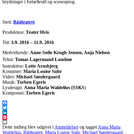
brydninger i fortællestil og scenesprog.
Sted:
Bådteatret
Produktion:
Teater Hvis
Tid:
3.9. 2016 – 11.9. 2016
Medvirkende:
Anne-Sofie Krogh Jensen, Anja Nielsen
Tekst:
Tomas Lagermand Lundme
Instruktion:
Lotte Arnsbjerg
Kostumer:
Maria Louise Suhr
Video:
Michael Søndergaard
Musik:
Torben Egeris
Lysdesign:
Anna Maria Waldelius (SSKS
)
Komponist:
Torben Egeris
Facebook
Twitter
LinkedIn
Pinterest
Email
Dette indlæg blev udgivet i
Anmeldelser
og tagget
Anna Maria
Waldelius
,
Bådteatret
,
Maria Louise Suhr
,
Michael Søndergaard
,