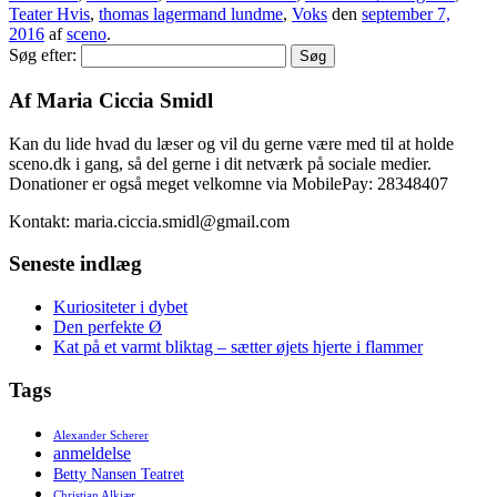
Teater Hvis
,
thomas lagermand lundme
,
Voks
den
september 7,
2016
af
sceno
.
Søg efter:
Af Maria Ciccia Smidl
Kan du lide hvad du læser og vil du gerne være med til at holde
sceno.dk i gang, så del gerne i dit netværk på sociale medier.
Donationer er også meget velkomne via MobilePay: 28348407
Kontakt: maria.ciccia.smidl@gmail.com
Seneste indlæg
Kuriositeter i dybet
Den perfekte Ø
Kat på et varmt bliktag – sætter øjets hjerte i flammer
Tags
Alexander Scherer
anmeldelse
Betty Nansen Teatret
Christian Alkjær