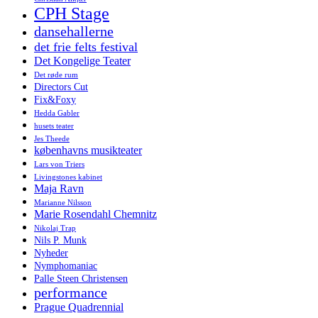
CPH Stage
dansehallerne
det frie felts festival
Det Kongelige Teater
Det røde rum
Directors Cut
Fix&Foxy
Hedda Gabler
husets teater
Jes Theede
københavns musikteater
Lars von Triers
Livingstones kabinet
Maja Ravn
Marianne Nilsson
Marie Rosendahl Chemnitz
Nikolaj Trap
Nils P. Munk
Nyheder
Nymphomaniac
Palle Steen Christensen
performance
Prague Quadrennial