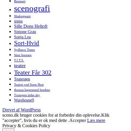
Reumert
scenografi
Shakespeare
signa
Sille Dons Heltoft
Simone Grau
Sonja Lea
Sort-Hvid
Sydhavn Teater
Súni Joensen
T.I.T.S.
teater
Teater Får 302
Teaterøen
Teatret ved Sorte Hest
thomas lagermand lundme
Trumpets inthe sky
Warehouse9
Drevet af WordPress
sceno.dk bruger cookies for at forbedre din oplevelse.Klik
"accepter", hvis du er ok med dette .
Accepter
Læs mere
Privacy & Cookies Policy