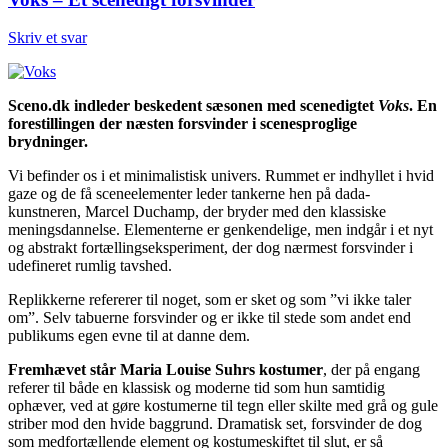
Skriv et svar
Sceno.dk indleder beskedent sæsonen med scenedigtet
Voks
. En
forestillingen der næsten forsvinder i scenesproglige
brydninger.
Vi befinder os i et minimalistisk univers. Rummet er indhyllet i hvid
gaze og de få sceneelementer leder tankerne hen på dada-
kunstneren, Marcel Duchamp, der bryder med den klassiske
meningsdannelse. Elementerne er genkendelige, men indgår i et nyt
og abstrakt fortællingseksperiment, der dog nærmest forsvinder i
udefineret rumlig tavshed.
Replikkerne refererer til noget, som er sket og som ”vi ikke taler
om”. Selv tabuerne forsvinder og er ikke til stede som andet end
publikums egen evne til at danne dem.
Fremhævet står Maria Louise Suhrs kostumer
, der på engang
referer til både en klassisk og moderne tid som hun samtidig
ophæver, ved at gøre kostumerne til tegn eller skilte med grå og gule
striber mod den hvide baggrund. Dramatisk set, forsvinder de dog
som medfortællende element og kostumeskiftet til slut, er så