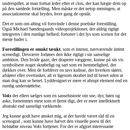
underspillet, at man fortsat leder efter et clou, der kan hægte dem op
på den samlede fortælling. Men måske er det netop meningen, at
associationerne skal brydes, hver gang de opstår.
Det er som om alting vil forsvinde i denne poetiske forestilling.
Også Michael Søndergaards videoprojektioner, der aldrig rigtigt
integreres i den rumlige helhed, fortoner i det lys som scenen for det
meste bader i.
Forestillingen er smukt tænkt
, som et intenst, nærværende intimt
scenedigt. Desværre forløses den ikke rigtigt i sin sanselige
ambition. Den hvide gaze, der draperer væggene, kunne på sin vis
symbolisere noget skrøbeligt og sart som en hemmelighed, der
dækkes over. Men de forbliver en tavs kulisse, der hverken slører,
afslører eller overrasker, alt er ligesom skrabet ind til benet uden at
man dog kan se benet. Lyddesignet er mere et abrupt element end en
rumlig understøttelse.
Voks
der ellers sælges som en sansehistorie om sne, dyr, børn og
aske, fornemmes mest som et fjernt digt, der er mere intellektuelt
abstrakt end sanseligt vækkende.
Jeg kunne godt have ønsket mig, at der havde været råd til en
scenograf , som kunne have hævet den visuelle poesi til det
helstøbte niveau
Voks
fortjener. For der er afgjort interessante