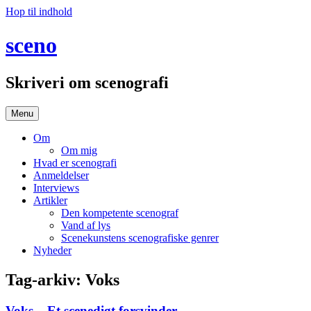
Hop til indhold
sceno
Skriveri om scenografi
Menu
Om
Om mig
Hvad er scenografi
Anmeldelser
Interviews
Artikler
Den kompetente scenograf
Vand af lys
Scenekunstens scenografiske genrer
Nyheder
Tag-arkiv:
Voks
Voks – Et scenedigt forsvinder