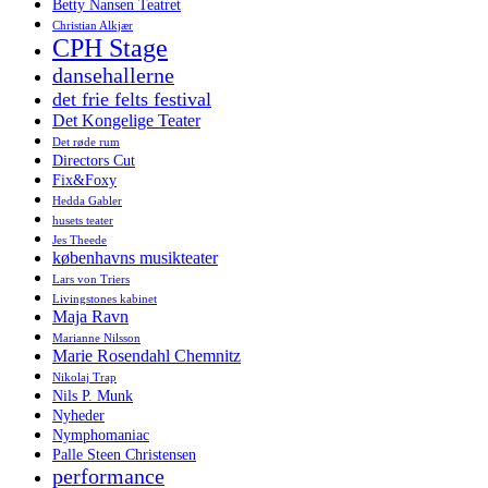
Betty Nansen Teatret
Christian Alkjær
CPH Stage
dansehallerne
det frie felts festival
Det Kongelige Teater
Det røde rum
Directors Cut
Fix&Foxy
Hedda Gabler
husets teater
Jes Theede
københavns musikteater
Lars von Triers
Livingstones kabinet
Maja Ravn
Marianne Nilsson
Marie Rosendahl Chemnitz
Nikolaj Trap
Nils P. Munk
Nyheder
Nymphomaniac
Palle Steen Christensen
performance