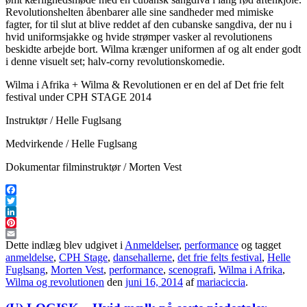
Revolutionshelten åbenbarer alle sine sandheder med mimiske
fagter, for til slut at blive reddet af den cubanske sangdiva, der nu i
hvid uniformsjakke og hvide strømper vasker al revolutionens
beskidte arbejde bort. Wilma krænger uniformen af og alt ender godt
i denne visuelt set; halv-corny revolutionskomedie.
Wilma i Afrika + Wilma & Revolutionen er en del af Det frie felt
festival under CPH STAGE 2014
Instruktør / Helle Fuglsang
Medvirkende / Helle Fuglsang
Dokumentar filminstruktør / Morten Vest
Facebook
Twitter
LinkedIn
Pinterest
Email
Dette indlæg blev udgivet i
Anmeldelser
,
performance
og tagget
anmeldelse
,
CPH Stage
,
dansehallerne
,
det frie felts festival
,
Helle
Fuglsang
,
Morten Vest
,
performance
,
scenografi
,
Wilma i Afrika
,
Wilma og revolutionen
den
juni 16, 2014
af
mariaciccia
.