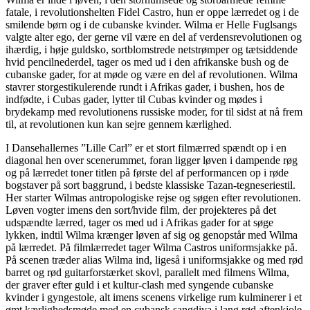
fatale, i revolutionshelten Fidel Castro, hun er oppe lærredet og i de
smilende børn og i de cubanske kvinder. Wilma er Helle Fuglsangs
valgte alter ego, der gerne vil være en del af verdensrevolutionen og
ihærdig, i høje guldsko, sortblomstrede netstrømper og tætsiddende
hvid pencilnederdel, tager os med ud i den afrikanske bush og de
cubanske gader, for at møde og være en del af revolutionen. Wilma
stavrer storgestikulerende rundt i Afrikas gader, i bushen, hos de
indfødte, i Cubas gader, lytter til Cubas kvinder og mødes i
brydekamp med revolutionens russiske moder, for til sidst at nå frem
til, at revolutionen kun kan sejre gennem kærlighed.
I Dansehallernes ”Lille Carl” er et stort filmærred spændt op i en
diagonal hen over scenerummet, foran ligger løven i dampende røg
og på lærredet toner titlen på første del af performancen op i røde
bogstaver på sort baggrund, i bedste klassiske Tazan-tegneseriestil.
Her starter Wilmas antropologiske rejse og søgen efter revolutionen.
Løven vogter imens den sort/hvide film, der projekteres på det
udspændte lærred, tager os med ud i Afrikas gader for at søge
lykken, indtil Wilma krænger løven af sig og genopstår med Wilma
på lærredet. På filmlærredet tager Wilma Castros uniformsjakke på.
På scenen træder alias Wilma ind, ligeså i uniformsjakke og med rød
barret og rød guitarforstærket skovl, parallelt med filmens Wilma,
der graver efter guld i et kultur-clash med syngende cubanske
kvinder i gyngestole, alt imens scenens virkelige rum kulminerer i et
ømt kærlighedsmøde med en cubansk sangdiva i lang rød aftenkjole.