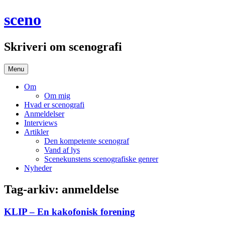
Hop
sceno
til
indhold
Skriveri om scenografi
Menu
Om
Om mig
Hvad er scenografi
Anmeldelser
Interviews
Artikler
Den kompetente scenograf
Vand af lys
Scenekunstens scenografiske genrer
Nyheder
Tag-arkiv:
anmeldelse
KLIP – En kakofonisk forening