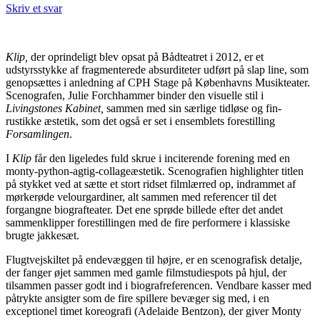
Skriv et svar
Klip,
der oprindeligt blev opsat på Bådteatret i 2012, er et
udstyrsstykke af fragmenterede absurditeter udført på slap line, som
genopsættes i anledning af CPH Stage på Københavns Musikteater.
Scenografen, Julie Forchhammer binder den visuelle stil i
Livingstones Kabinet,
sammen med sin særlige tidløse og fin-
rustikke æstetik, som det også er set i ensemblets forestilling
Forsamlingen
.
I
Klip
får den ligeledes fuld skrue i inciterende forening med en
monty-python-agtig-collageæstetik. Scenografien highlighter titlen
på stykket ved at sætte et stort ridset filmlærred op, indrammet af
mørkerøde velourgardiner, alt sammen med referencer til det
forgangne biografteater. Det ene sprøde billede efter det andet
sammenklipper forestillingen med de fire performere i klassiske
brugte jakkesæt.
Flugtvejskiltet på endevæggen til højre, er en scenografisk detalje,
der fanger øjet sammen med gamle filmstudiespots på hjul, der
tilsammen passer godt ind i biografreferencen. Vendbare kasser med
påtrykte ansigter som de fire spillere bevæger sig med, i en
exceptionel timet koreografi (Adelaide Bentzon), der giver Monty