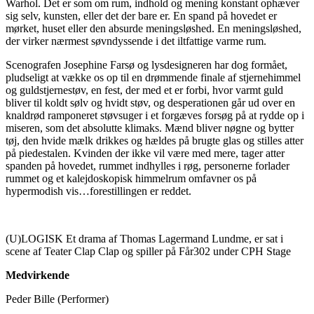
Warhol. Det er som om rum, indhold og mening konstant ophæver
sig selv, kunsten, eller det der bare er. En spand på hovedet er
mørket, huset eller den absurde meningsløshed. En meningsløshed,
der virker nærmest søvndyssende i det iltfattige varme rum.
Scenografen Josephine Farsø og lysdesigneren har dog formået,
pludseligt at vække os op til en drømmende finale af stjernehimmel
og guldstjernestøv, en fest, der med et er forbi, hvor varmt guld
bliver til koldt sølv og hvidt støv, og desperationen går ud over en
knaldrød ramponeret støvsuger i et forgæves forsøg på at rydde op i
miseren, som det absolutte klimaks. Mænd bliver nøgne og bytter
tøj, den hvide mælk drikkes og hældes på brugte glas og stilles atter
på piedestalen. Kvinden der ikke vil være med mere, tager atter
spanden på hovedet, rummet indhylles i røg, personerne forlader
rummet og et kalejdoskopisk himmelrum omfavner os på
hypermodish vis…forestillingen er reddet.
(U)LOGISK Et drama af Thomas Lagermand Lundme, er sat i
scene af Teater Clap Clap og spiller på Får302 under CPH Stage
Medvirkende
Peder Bille (Performer)