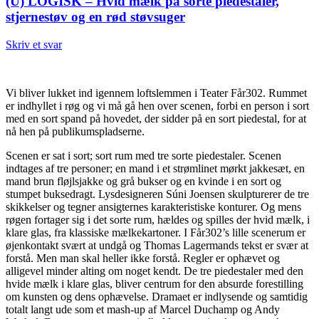
(U) LOGISK – Hvid mælk på sorte piedestaler,
stjernestøv og en rød støvsuger
Skriv et svar
Vi bliver lukket ind igennem loftslemmen i Teater Får302. Rummet
er indhyllet i røg og vi må gå hen over scenen, forbi en person i sort
med en sort spand på hovedet, der sidder på en sort piedestal, for at
nå hen på publikumspladserne.
Scenen er sat i sort; sort rum med tre sorte piedestaler. Scenen
indtages af tre personer; en mand i et strømlinet mørkt jakkesæt, en
mand brun fløjlsjakke og grå bukser og en kvinde i en sort og
stumpet buksedragt. Lysdesigneren Súni Joensen skulpturerer de tre
skikkelser og tegner ansigternes karakteristiske konturer. Og mens
røgen fortager sig i det sorte rum, hældes og spilles der hvid mælk, i
klare glas, fra klassiske mælkekartoner. I Får302’s lille scenerum er
øjenkontakt svært at undgå og Thomas Lagermands tekst er svær at
forstå. Men man skal heller ikke forstå. Regler er ophævet og
alligevel minder alting om noget kendt. De tre piedestaler med den
hvide mælk i klare glas, bliver centrum for den absurde forestilling
om kunsten og dens ophævelse. Dramaet er indlysende og samtidig
totalt langt ude som et mash-up af Marcel Duchamp og Andy