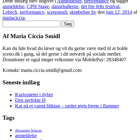
Email
Dette indlæg blev udgivet i
Anmeldelser
,
performance
og tagget
anmeldelse
,
CPH Stage
,
dansehallerne
,
det frie felts festival
,
Lebech
,
performance
,
scenografi
,
skrøbelige liv
den
juni 12, 2014
af
mariaciccia
.
Søg
efter:
Af Maria Ciccia Smidl
Kan du lide hvad du læser og vil du gerne være med til at holde
sceno.dk i gang, så del gerne i dit netværk på sociale medier.
Donationer er også meget velkomne via MobilePay: 28348407
Kontakt: maria.ciccia.smidl@gmail.com
Seneste indlæg
Kuriositeter i dybet
Den perfekte Ø
Kat på et varmt bliktag – sætter øjets hjerte i flammer
Tags
Alexander Scherer
anmeldelse