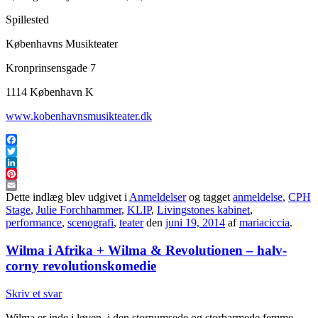
Spillested
Københavns Musikteater
Kronprinsensgade 7
1114 København K
www.kobenhavnsmusikteater.dk
Facebook
Twitter
LinkedIn
Pinterest
Email
Dette indlæg blev udgivet i
Anmeldelser
og tagget
anmeldelse
,
CPH
Stage
,
Julie Forchhammer
,
KLIP
,
Livingstones kabinet
,
performance
,
scenografi
,
teater
den
juni 19, 2014
af
mariaciccia
.
Wilma i Afrika + Wilma & Revolutionen – halv-
corny revolutionskomedie
Skriv et svar
Wilma er inde i løven, i den stornumsede og storbarmede femme