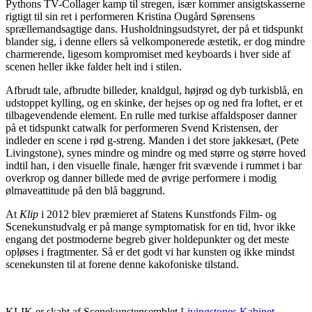
Pythons TV-Collager kamp til stregen, især kommer ansigtskasserne
rigtigt til sin ret i performeren Kristina Ougård Sørensens
sprællemandsagtige dans. Husholdningsudstyret, der på et tidspunkt
blander sig, i denne ellers så velkomponerede æstetik, er dog mindre
charmerende, ligesom kompromiset med keyboards i hver side af
scenen heller ikke falder helt ind i stilen.
Afbrudt tale, afbrudte billeder, knaldgul, højrød og dyb turkisblå, en
udstoppet kylling, og en skinke, der hejses op og ned fra loftet, er et
tilbagevendende element. En rulle med turkise affaldsposer danner
på et tidspunkt catwalk for performeren Svend Kristensen, der
indleder en scene i rød g-streng. Manden i det store jakkesæt, (Pete
Livingstone), synes mindre og mindre og med større og større hoved
indtil han, i den visuelle finale, hænger frit svævende i rummet i bar
overkrop og danner billede med de øvrige performere i modig
ølmaveattitude på den blå baggrund.
At
Klip
i 2012 blev præmieret af Statens Kunstfonds Film- og
Scenekunstudvalg er på mange symptomatisk for en tid, hvor ikke
engang det postmoderne begreb giver holdepunkter og det meste
opløses i fragtmenter. Så er det godt vi har kunsten og ikke mindst
scenekunsten til at forene denne kakofoniske tilstand.
KLIK er skabt af Scenekunstensemblet
Livingstones Kabinet