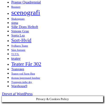
Prague Quadrennial
Reumert
scenografi
Shakespeare
signa
Sille Dons Heltoft
Simone Grau
Sonja Lea
Sort-Hvid
Sydhavn Teater
Súni Joensen
T.I.T.S.
teater
Teater Får 302
Teaterøen
Teatret ved Sorte Hest
thomas lagermand lundme
Trumpets inthe sky
Warehouse9
Drevet af WordPress
Privacy & Cookies Policy