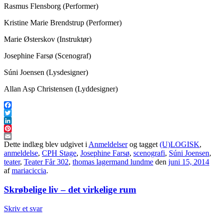
Rasmus Flensborg (Performer)
Kristine Marie Brendstrup (Performer)
Marie Østerskov (Instruktør)
Josephine Farsø (Scenograf)
Súni Joensen (Lysdesigner)
Allan Asp Christensen (Lyddesigner)
Facebook
Twitter
LinkedIn
Pinterest
Email
Dette indlæg blev udgivet i
Anmeldelser
og tagget
(U)LOGISK
,
anmeldelse
,
CPH Stage
,
Josephine Farsø
,
scenografi
,
Súni Joensen
,
teater
,
Teater Får 302
,
thomas lagermand lundme
den
juni 15, 2014
af
mariaciccia
.
Skrøbelige liv – det virkelige rum
Skriv et svar