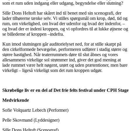
som et rum uden indgang eller udgang, begyndelse eller slutning?
Sille Dons Heltoft har skåret ind til benet med sin scenografi, der
lader tilhørerne tænke selv. Vi stilles spørgsmål om krop, død, tid og
rum, om virkelighed, om hvad der udenfor og hvad der indenfor, –
og hvad der er indeni kroppen, og vi opfordres til at lukke øjnene og
se billederne af kroppen –indefra.
Kun imod slutningen går auditorielyset ned, for at stille skarpt på
den cirkelformede bevægelse, performeren udfører i stadig større og
større hastighed. Når teaterrummets døre til slut åbnes og vores
allesammens virkelige sol strømmer ind, giver det god mening at
lade rummet være helt nøgent, urørt og uden prætentioner, men bare
virkeligt – ligeså virkeligt som det rum kroppen udgør.
Skrøbelige liv
er en del af Det frie felts festival under CPH Stage
Medvirkende
Sofie Volquartz Lebech (Performer)
Pelle Skovmand (Lyddesigner)
Sille Dons Heltoft (Scenograf)