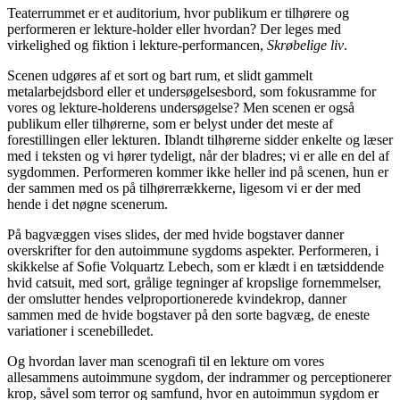
Teaterrummet er et auditorium, hvor publikum er tilhørere og
performeren er lekture-holder eller hvordan? Der leges med
virkelighed og fiktion i lekture-performancen,
Skrøbelige liv
.
Scenen udgøres af et sort og bart rum, et slidt gammelt
metalarbejdsbord eller et undersøgelsesbord, som fokusramme for
vores og lekture-holderens undersøgelse? Men scenen er også
publikum eller tilhørerne, som er belyst under det meste af
forestillingen eller lekturen. Iblandt tilhørerne sidder enkelte og læser
med i teksten og vi hører tydeligt, når der bladres; vi er alle en del af
sygdommen. Performeren kommer ikke heller ind på scenen, hun er
der sammen med os på tilhørerrækkerne, ligesom vi er der med
hende i det nøgne scenerum.
På bagvæggen vises slides, der med hvide bogstaver danner
overskrifter for den autoimmune sygdoms aspekter. Performeren, i
skikkelse af Sofie Volquartz Lebech, som er klædt i en tætsiddende
hvid catsuit, med sort, grålige tegninger af kropslige fornemmelser,
der omslutter hendes velproportionerede kvindekrop, danner
sammen med de hvide bogstaver på den sorte bagvæg, de eneste
variationer i scenebilledet.
Og hvordan laver man scenografi til en lekture om vores
allesammens autoimmune sygdom, der indrammer og perceptionerer
krop, såvel som terror og samfund, hvor en autoimmun sygdom er