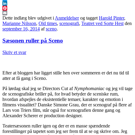
Twitter
LinkedIn
Pinterest
Email
Dette indlæg blev udgivet i
Anmeldelser
og tagget
Harold Pinter
,
Marianne Nilsson
,
Old times
,
scenografi
,
Teatret ved Sorte Hest
den
september 16, 2014
af
sceno
.
Sæsonen ruller på Sceno
Skriv et svar
Efter at bloggen har ligget stille hen over sommeren er det nu tid til
atter at få gang i Sceno.
På lørdag skal jeg se Directors Cut af
Nymphomaniac
og jeg vil tage
de scenografiske briller på, for hvad betyder de sceniske rum,
hvordan afspejles de eksistentielle temaer, karakter og emotion i
filmens visualitet? Danske Simone Grau, der er scenograf på flere af
Lars von Triers film, står også for scenografien denne gang og
Alexander Scherer er production designer.
Teatersæsonen ruller igen og der er en masse spændende
forestillinger på tapetet som jeg ser frem til at se og skrive om. Jeg