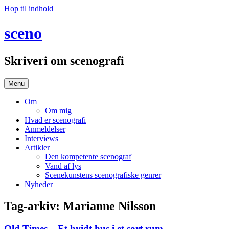
Hop til indhold
sceno
Skriveri om scenografi
Menu
Om
Om mig
Hvad er scenografi
Anmeldelser
Interviews
Artikler
Den kompetente scenograf
Vand af lys
Scenekunstens scenografiske genrer
Nyheder
Tag-arkiv:
Marianne Nilsson
Old Times – Et hvidt hus i et sort rum