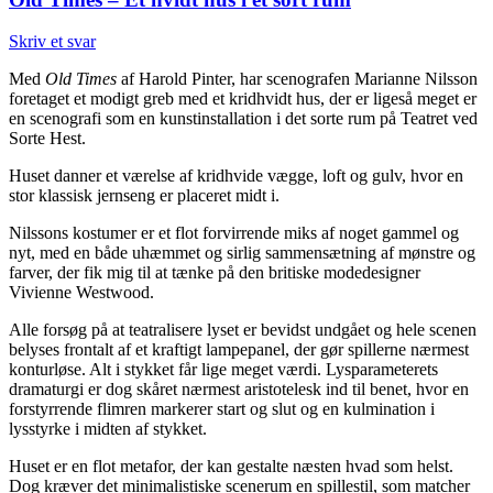
Skriv et svar
Med
Old Times
af Harold Pinter, har scenografen Marianne Nilsson
foretaget et modigt greb med et kridhvidt hus, der er ligeså meget er
en scenografi som en kunstinstallation i det sorte rum på Teatret ved
Sorte Hest.
Huset danner et værelse af kridhvide vægge, loft og gulv, hvor en
stor klassisk jernseng er placeret midt i.
Nilssons kostumer er et flot forvirrende miks af noget gammel og
nyt, med en både uhæmmet og sirlig sammensætning af mønstre og
farver, der fik mig til at tænke på den britiske modedesigner
Vivienne Westwood.
Alle forsøg på at teatralisere lyset er bevidst undgået og hele scenen
belyses frontalt af et kraftigt lampepanel, der gør spillerne nærmest
konturløse. Alt i stykket får lige meget værdi. Lysparameterets
dramaturgi er dog skåret nærmest aristotelesk ind til benet, hvor en
forstyrrende flimren markerer start og slut og en kulmination i
lysstyrke i midten af stykket.
Huset er en flot metafor, der kan gestalte næsten hvad som helst.
Dog kræver det minimalistiske scenerum en spillestil, som matcher