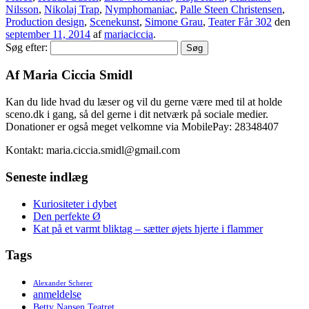
Nilsson
,
Nikolaj Trap
,
Nymphomaniac
,
Palle Steen Christensen
,
Production design
,
Scenekunst
,
Simone Grau
,
Teater Får 302
den
september 11, 2014
af
mariaciccia
.
Søg efter:
Af Maria Ciccia Smidl
Kan du lide hvad du læser og vil du gerne være med til at holde
sceno.dk i gang, så del gerne i dit netværk på sociale medier.
Donationer er også meget velkomne via MobilePay: 28348407
Kontakt: maria.ciccia.smidl@gmail.com
Seneste indlæg
Kuriositeter i dybet
Den perfekte Ø
Kat på et varmt bliktag – sætter øjets hjerte i flammer
Tags
Alexander Scherer
anmeldelse
Betty Nansen Teatret