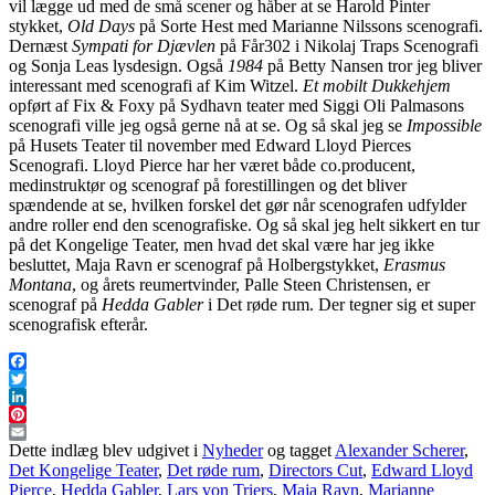
vil lægge ud med de små scener og håber at se Harold Pinter
stykket,
Old Days
på Sorte Hest med Marianne Nilssons scenografi.
Dernæst
Sympati for Djævlen
på Får302 i Nikolaj Traps Scenografi
og Sonja Leas lysdesign. Også
1984
på Betty Nansen tror jeg bliver
interessant med scenografi af Kim Witzel.
Et mobilt Dukkehjem
opført af Fix & Foxy på Sydhavn teater med Siggi Oli Palmasons
scenografi ville jeg også gerne nå at se. Og så skal jeg se
Impossible
på Husets Teater til november med Edward Lloyd Pierces
Scenografi. Lloyd Pierce har her været både co.producent,
medinstruktør og scenograf på forestillingen og det bliver
spændende at se, hvilken forskel det gør når scenografen udfylder
andre roller end den scenografiske. Og så skal jeg helt sikkert en tur
på det Kongelige Teater, men hvad det skal være har jeg ikke
besluttet, Maja Ravn er scenograf på Holbergstykket,
Erasmus
Montana
, og årets reumertvinder, Palle Steen Christensen, er
scenograf på
Hedda Gabler
i Det røde rum. Der tegner sig et super
scenografisk efterår.
Facebook
Twitter
LinkedIn
Pinterest
Email
Dette indlæg blev udgivet i
Nyheder
og tagget
Alexander Scherer
,
Det Kongelige Teater
,
Det røde rum
,
Directors Cut
,
Edward Lloyd
Pierce
,
Hedda Gabler
,
Lars von Triers
,
Maja Ravn
,
Marianne