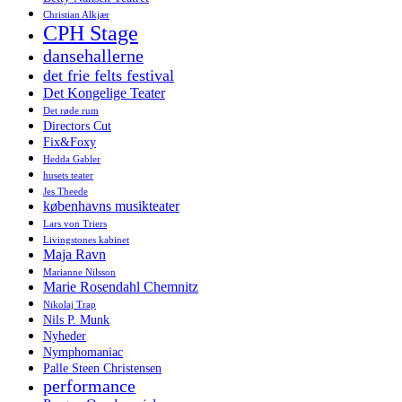
Christian Alkjær
CPH Stage
dansehallerne
det frie felts festival
Det Kongelige Teater
Det røde rum
Directors Cut
Fix&Foxy
Hedda Gabler
husets teater
Jes Theede
københavns musikteater
Lars von Triers
Livingstones kabinet
Maja Ravn
Marianne Nilsson
Marie Rosendahl Chemnitz
Nikolaj Trap
Nils P. Munk
Nyheder
Nymphomaniac
Palle Steen Christensen
performance