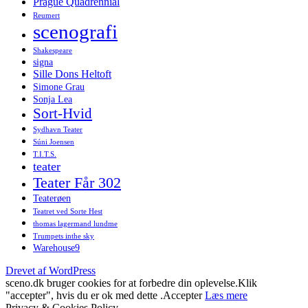
Prague Quadrennial
Reumert
scenografi
Shakespeare
signa
Sille Dons Heltoft
Simone Grau
Sonja Lea
Sort-Hvid
Sydhavn Teater
Súni Joensen
T.I.T.S.
teater
Teater Får 302
Teaterøen
Teatret ved Sorte Hest
thomas lagermand lundme
Trumpets inthe sky
Warehouse9
Drevet af WordPress
sceno.dk bruger cookies for at forbedre din oplevelse.Klik
"accepter", hvis du er ok med dette .
Accepter
Læs mere
Privacy & Cookies Policy