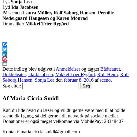
Lys
Sonja Lea
Lyd
Ida Jacobsen
På scenen
Laura Müller, Rolf Søborg Hansen. Pernille
Nedergaard Haugesen og Karen Monrad
Dramatiker
Mikkel Trier Rygård
Facebook
Twitter
LinkedIn
Pinterest
Email
Dette indlæg blev udgivet i
Anmeldelser
og tagget
Bådteatret
,
Dukketeater
,
Ida Jacobsen
,
Mikkel Trier Rygård
,
Rolf Heim
,
Rolf
Søborg Hansen
,
Sonja Lea
den
februar 8, 2016
af
sceno
.
Søg efter:
Af Maria Ciccia Smidl
Kan du lide hvad du læser og vil du gerne være med til at holde
sceno.dk i gang, så del gerne i dit netværk på sociale medier.
Donationer er også meget velkomne via MobilePay: 28348407
Kontakt: maria.ciccia.smidl@gmail.com