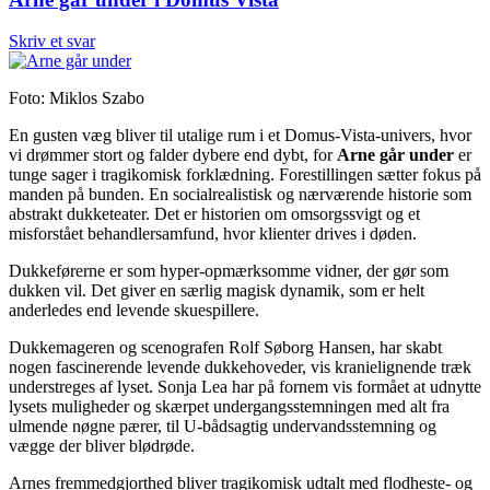
Skriv et svar
Foto: Miklos Szabo
En gusten væg bliver til utalige rum i et Domus-Vista-univers, hvor
vi drømmer stort og falder dybere end dybt, for
Arne går under
er
tunge sager i tragikomisk forklædning. Forestillingen sætter fokus på
manden på bunden. En socialrealistisk og nærværende historie som
abstrakt dukketeater. Det er historien om omsorgssvigt og et
misforstået behandlersamfund, hvor klienter drives i døden.
Dukkeførerne er som hyper-opmærksomme vidner, der gør som
dukken vil. Det giver en særlig magisk dynamik, som er helt
anderledes end levende skuespillere.
Dukkemageren og scenografen Rolf Søborg Hansen, har skabt
nogen fascinerende levende dukkehoveder, vis kranielignende træk
understreges af lyset. Sonja Lea har på fornem vis formået at udnytte
lysets muligheder og skærpet undergangsstemningen med alt fra
ulmende nøgne pærer, til U-bådsagtig undervandsstemning og
vægge der bliver blødrøde.
Arnes fremmedgjorthed bliver tragikomisk udtalt med flodheste- og