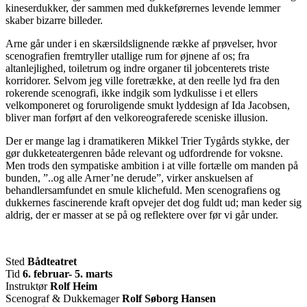
kineserdukker, der sammen med dukkeførernes levende lemmer
skaber bizarre billeder.
Arne går under i en skærsildslignende række af prøvelser, hvor
scenografien fremtryller utallige rum for øjnene af os; fra
altanlejlighed, toiletrum og indre organer til jobcenterets triste
korridorer. Selvom jeg ville foretrække, at den reelle lyd fra den
rokerende scenografi, ikke indgik som lydkulisse i et ellers
velkomponeret og foruroligende smukt lyddesign af Ida Jacobsen,
bliver man forført af den velkoreograferede sceniske illusion.
Der er mange lag i dramatikeren Mikkel Trier Tygårds stykke, der
gør dukketeatergenren både relevant og udfordrende for voksne.
Men trods den sympatiske ambition i at ville fortælle om manden på
bunden, ”..og alle Arner’ne derude”, virker anskuelsen af
behandlersamfundet en smule klichefuld. Men scenografiens og
dukkernes fascinerende kraft opvejer det dog fuldt ud; man keder sig
aldrig, der er masser at se på og reflektere over før vi går under.
Sted
Bådteatret
Tid
6. februar- 5. marts
Instruktør
Rolf Heim
Scenograf & Dukkemager
Rolf Søborg Hansen