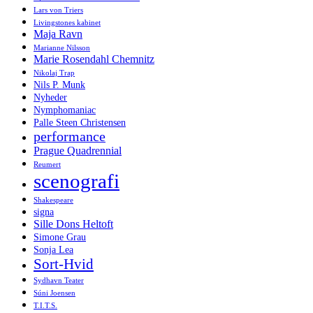
Lars von Triers
Livingstones kabinet
Maja Ravn
Marianne Nilsson
Marie Rosendahl Chemnitz
Nikolaj Trap
Nils P. Munk
Nyheder
Nymphomaniac
Palle Steen Christensen
performance
Prague Quadrennial
Reumert
scenografi
Shakespeare
signa
Sille Dons Heltoft
Simone Grau
Sonja Lea
Sort-Hvid
Sydhavn Teater
Súni Joensen
T.I.T.S.