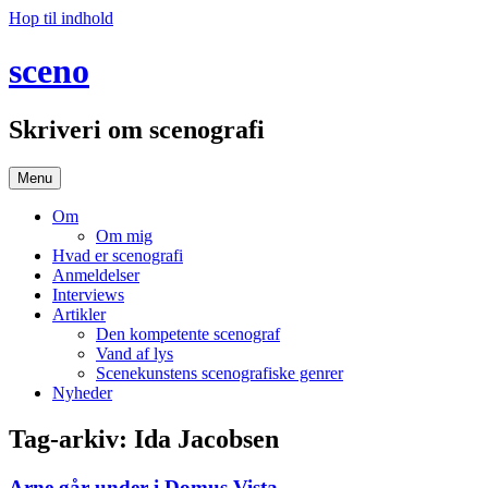
Hop til indhold
sceno
Skriveri om scenografi
Menu
Om
Om mig
Hvad er scenografi
Anmeldelser
Interviews
Artikler
Den kompetente scenograf
Vand af lys
Scenekunstens scenografiske genrer
Nyheder
Tag-arkiv:
Ida Jacobsen
Arne går under i Domus Vista