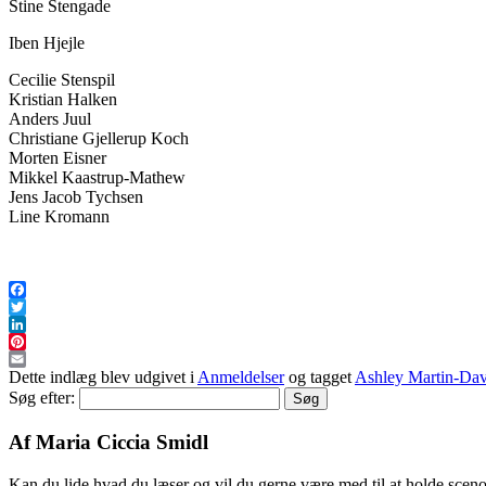
Stine Stengade
Iben Hjejle
Cecilie Stenspil
Kristian Halken
Anders Juul
Christiane Gjellerup Koch
Morten Eisner
Mikkel Kaastrup-Mathew
Jens Jacob Tychsen
Line Kromann
Facebook
Twitter
LinkedIn
Pinterest
Email
Dette indlæg blev udgivet i
Anmeldelser
og tagget
Ashley Martin-Dav
Søg efter:
Af Maria Ciccia Smidl
Kan du lide hvad du læser og vil du gerne være med til at holde scen