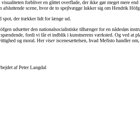
n visualiteten forbliver en glittet overflade, der ikke gør meget mere en
g den afsluttende scene, hvor de to spejlvægge lukker sig om Hendrik Höfg
 spot, der trækker lidt for længe ud.
fgen udsætter den nationalsocialistiske tilhænger for en nådesløs instruk
spændende, fordi vi får et indblik i kunstnerens værksted. Og ved at pl
vittighed og moral. Her
viser
iscenesættelsen, hvad Mefisto handler om, i
ejdet af Peter Langdal