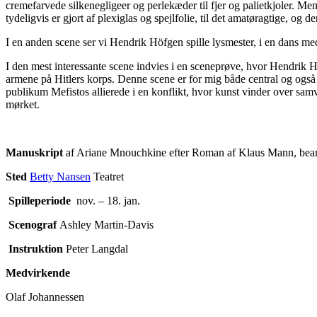
cremefarvede silkenegligeer og perlekæder til fjer og palietkjoler. Me
tydeligvis er gjort af plexiglas og spejlfolie, til det amatøragtige, o
I en anden scene ser vi Hendrik Höfgen spille lysmester, i en dans med
I den mest interessante scene indvies i en sceneprøve, hvor Hendrik Hö
armene på Hitlers korps. Denne scene er for mig både central og også 
publikum Mefistos allierede i en konflikt, hvor kunst vinder over sam
mørket.
Manuskript
af Ariane Mnouchkine efter Roman af Klaus Mann, bearb
Sted
Betty Nansen
Teatret
Spilleperiode
nov. – 18. jan.
Scenograf
Ashley Martin-Davis
Instruktion
Peter Langdal
Medvirkende
Olaf Johannessen