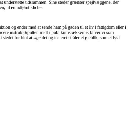
d at understøtte tidsrammen. Sine steder grænser spejlvæggene, der
en, til en udtømt kliche.
tion og ender med at sende ham på gaden til et liv i fattigdom eller i
acere instruktørpulten midt i publikumsrækkerne, bliver vi som
 stedet for blot at
sige
det og teateret stråler et øjeblik, som et lys i