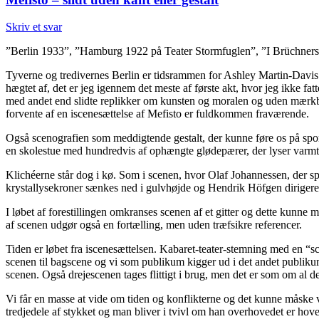
Skriv et svar
”Berlin 1933”, ”Hamburg 1922 på Teater Stormfuglen”, ”I Brüchner
Tyverne og tredivernes Berlin er tidsrammen for Ashley Martin-Davis d
hægtet af, det er jeg igennem det meste af første akt, hvor jeg ikke f
med andet end slidte replikker om kunsten og moralen og uden mærkba
forvente af en iscenesættelse af Mefisto er fuldkommen fraværende.
Også scenografien som meddigtende gestalt, der kunne føre os på spore
en skolestue med hundredvis af ophængte glødepærer, der lyser varmt. M
Klichéerne står dog i kø. Som i scenen, hvor Olaf Johannessen, der spi
krystallysekroner sænkes ned i gulvhøjde og Hendrik Höfgen dirigerer
I løbet af forestillingen omkranses scenen af et gitter og dette kunne 
af scenen udgør også en fortælling, men uden træfsikre referencer.
Tiden er løbet fra iscenesættelsen. Kabaret-teater-stemning med en “sc
scenen til bagscene og vi som publikum kigger ud i det andet publikum
scenen. Også drejescenen tages flittigt i brug, men det er som om al den
Vi får en masse at vide om tiden og konflikterne og det kunne måske
tredjedele af stykket og man bliver i tvivl om han overhovedet er hoved