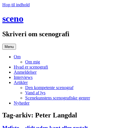
Hop til indhold
sceno
Skriveri om scenografi
Menu
Om
Om mig
Hvad er scenografi
Anmeldelser
Interviews
Artikler
Den kompetente scenograf
Vand af lys
Scenekunstens scenografiske genrer
Nyheder
Tag-arkiv:
Peter Langdal
Mefisto – slidt uden kant eller gestalt