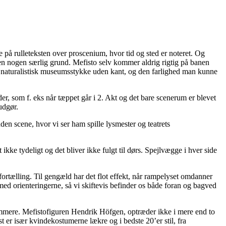
på rulleteksten over proscenium, hvor tid og sted er noteret. Og
uden nogen særlig grund. Mefisto selv kommer aldrig rigtig på banen
t naturalistisk museumsstykke uden kant, og den farlighed man kunne
r, som f. eks når tæppet går i 2. Akt og det bare scenerum er blevet
udgør.
en scene, hvor vi ser ham spille lysmester og teatrets
kke tydeligt og det bliver ikke fulgt til dørs. Spejlvægge i hver side
fortælling. Til gengæld har det flot effekt, når rampelyset omdanner
med orienteringerne, så vi skiftevis befinder os både foran og bagved
ammere. Mefistofiguren Hendrik Höfgen, optræder ikke i mere end to
t er især kvindekostumerne lækre og i bedste 20’er stil, fra