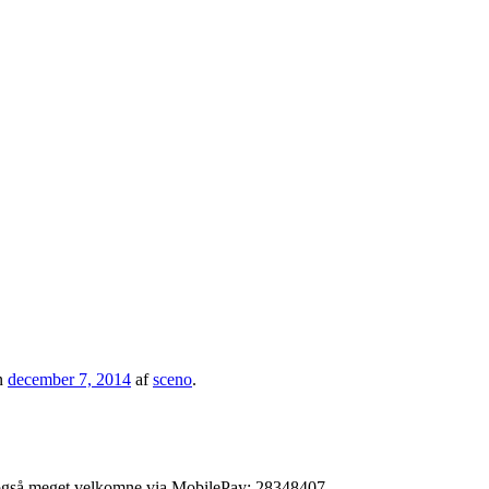
n
december 7, 2014
af
sceno
.
 er også meget velkomne via MobilePay: 28348407