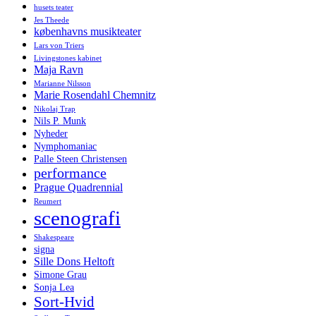
husets teater
Jes Theede
københavns musikteater
Lars von Triers
Livingstones kabinet
Maja Ravn
Marianne Nilsson
Marie Rosendahl Chemnitz
Nikolaj Trap
Nils P. Munk
Nyheder
Nymphomaniac
Palle Steen Christensen
performance
Prague Quadrennial
Reumert
scenografi
Shakespeare
signa
Sille Dons Heltoft
Simone Grau
Sonja Lea
Sort-Hvid