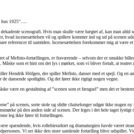
s hus 1925”….
ekadente scenografi. Hvis man skulle være hægtet af, kan man altid se 
atter, hvad iscenesættelsen vil og spillere kommer ind og ud på scenen 
re referencer til samtiden. Iscenesættelsen forekommer mig at være e
t af Mefisto-fortællingen, er fraværende – selvom der er smukke billede
åske som et hint om det lys i mørket, som vi bliver fortalt, at teatret 
ller Hendrik Höfgen, der spiller Mefisto, danser med et spejl. Og en and
 de dansende spotlights. Og det fører ikke rigtigt nogen vegne.
måske være en gestaltning af ”scenen som et fængsel” men det er bestemt i
ene” på scenen, sorte stole og slidte chaiselonger udgør ikke nogen ny 
smørke på den anden side af scenen. Der leges i det hele taget lystigt 
ne leg ikke fører til fortællingen.
 være spændende, hvis rollehierarkiet og dramaturgien havde været str
personen. Vi ser ikke den store samlende fortælling blive udspillet. Vis