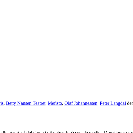
is
,
Betty Nansen Teatret
,
Mefisto
,
Olaf Johannessen
,
Peter Langdal
de
o.dk i gang, så del gerne i dit netværk på sociale medier. Donationer