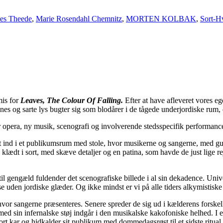
Jes Theede
,
Marie Rosendahl Chemnitz
,
MORTEN KOLBAK
,
Sort-H
is for
Leaves,
The Colour Of Falling.
Efter at have afleveret vores eg
anes og sarte lys bugter sig som blodårer i de tågede underjordiske ru
r opera, ny musik, scenografi og involverende stedsspecifik performance,
eligt ind i et publikumsrum med stole, hvor musikerne og sangerne, med 
klædt i sort, med skæve detaljer og en patina, som havde de just lige rej
 til gengæld fuldender det scenografiske billede i al sin dekadence. Uni
 uden jordiske glæder. Og ikke mindst er vi på alle tiders alkymistiske r
or sangerne præsenteres. Senere spreder de sig ud i kælderens forske
 sin infernalske støj indgår i den musikalske kakofoniske helhed. I et 
sort kar og hidkalder sit publikum med dommedagsrøst til et sidste ritual