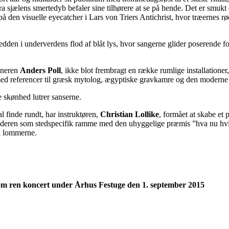
a sjælens smertedyb befaler sine tilhørere at se på hende. Det er smuk
 på den visuelle eyecatcher i Lars von Triers Antichrist, hvor træernes
dden i underverdens flod af blåt lys, hvor sangerne glider poserende f
gneren
Anders Poll
, ikke blot frembragt en række rumlige installation
med referencer til græsk mytolog, ægyptiske gravkamre og den moderne
me skønhed lutrer sanserne.
l finde rundt, har instruktøren,
Christian Lollike
, formået at skabe et
ren som stedspecifik ramme med den uhyggelige præmis ”hva nu hvis?” 
 i lommerne.
om ren koncert under Århus Festuge den 1. september 2015