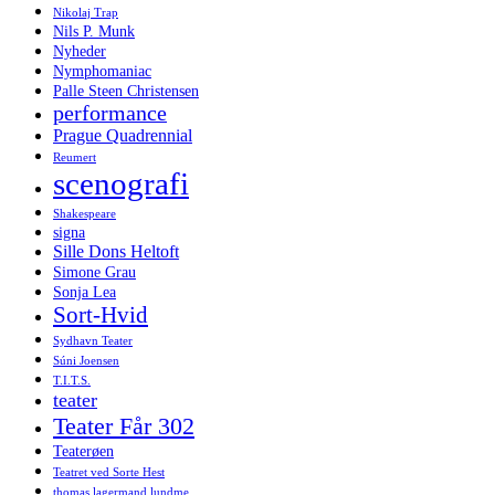
Nikolaj Trap
Nils P. Munk
Nyheder
Nymphomaniac
Palle Steen Christensen
performance
Prague Quadrennial
Reumert
scenografi
Shakespeare
signa
Sille Dons Heltoft
Simone Grau
Sonja Lea
Sort-Hvid
Sydhavn Teater
Súni Joensen
T.I.T.S.
teater
Teater Får 302
Teaterøen
Teatret ved Sorte Hest
thomas lagermand lundme