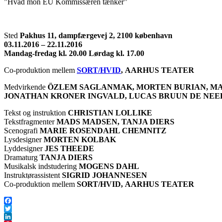
”Hvad mon EU Kommissæren tænker”
Sted
Pakhus 11, dampfærgevej 2, 2100 københavn
03.11.2016 – 22.11.2016
Mandag-fredag kl. 20.00 Lørdag kl. 17.00
Co-produktion mellem
SORT/HVID
, AARHUS TEATER
Medvirkende
ÖZLEM SAGLANMAK, MORTEN BURIAN, MA
JONATHAN KRONER INGVALD, LUCAS BRUUN DE NEE
Tekst og instruktion
CHRISTIAN LOLLIKE
Tekstfragmenter
MADS MADSEN, TANJA DIERS
Scenografi
MARIE ROSENDAHL CHEMNITZ
Lysdesigner
MORTEN KOLBAK
Lyddesigner
JES THEEDE
Dramaturg
TANJA DIERS
Musikalsk indstudering
MOGENS DAHL
Instruktørassistent
SIGRID JOHANNESEN
Co-produktion mellem
SORT/HVID, AARHUS TEATER
Facebook
Twitter