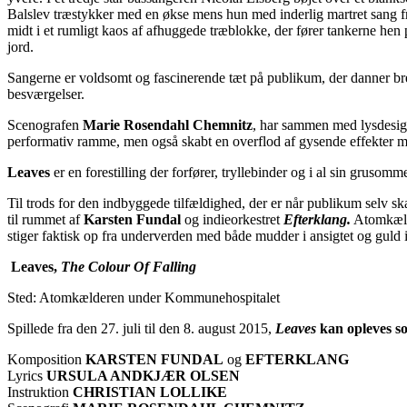
Balslev træstykker med en økse mens hun med inderlig martret sang fr
midt i et rumligt kaos af afhuggede træblokke, der fører tankerne hen
jord.
Sangerne er voldsomt og fascinerende tæt på publikum, der danner bre
besværgelser.
Scenografen
Marie Rosendahl Chemnitz
, har sammen med lysdesi
performativ ramme, men også skabt en overflod af gysende effekter 
Leaves
er en forestilling der forfører, tryllebinder og i al sin grusom
Til trods for den indbyggede tilfældighed, der er når publikum selv ska
til rummet af
Karsten Fundal
og indieorkestret
Efterklang.
Atomkælde
stiger faktisk op fra underverden med både mudder i ansigtet og guld
Leaves,
The Colour Of Falling
Sted: Atomkælderen under Kommunehospitalet
Spillede fra den 27. juli til den 8. august 2015,
Leaves
kan opleves s
Komposition
KARSTEN FUNDAL
og
EFTERKLANG
Lyrics
URSULA ANDKJÆR OLSEN
Instruktion
CHRISTIAN LOLLIKE