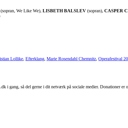
(sopran, We Like We),
LISBETH BALSLEV
(sopran),
CASPER 
)
stian Lollike
,
Efterklang
,
Marie Rosendahl Chemnitz
,
Operafestival 2
o.dk i gang, så del gerne i dit netværk på sociale medier. Donationer