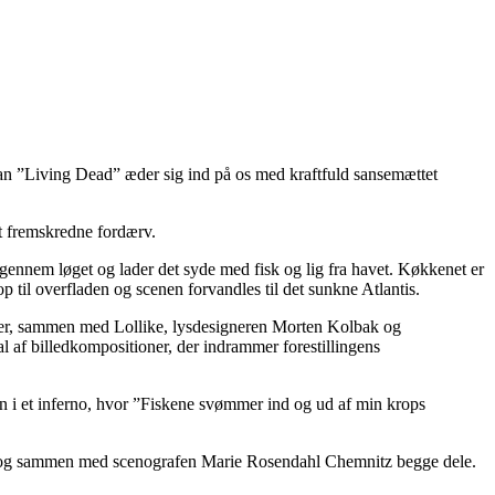
dan ”Living Dead” æder sig ind på os med kraftfuld sansemættet
t fremskredne fordærv.
g gennem løget og lader det syde med fisk og lig fra havet. Køkkenet er
til overfladen og scenen forvandles til det sunkne Atlantis.
z er, sammen med Lollike, lysdesigneren Morten Kolbak og
al af billedkompositioner, der indrammer forestillingens
gen i et inferno, hvor ”Fiskene svømmer ind og ud af min krops
an dog sammen med scenografen Marie Rosendahl Chemnitz begge dele.