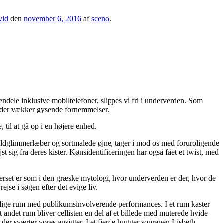
vid
den
november 6, 2016
af
sceno
.
endele inklusive mobiltelefoner, slippes vi fri i underverden. Som
m, der vækker gysende fornemmelser.
 til at gå op i en højere enhed.
guldglimmerlæber og sortmalede øjne, tager i mod os med foruroligende
st sig fra deres kister. Kønsidentificeringen har også fået et twist, med
verset er som i den græske mytologi, hvor underverden er der, hvor de
ejse i søgen efter det evige liv.
llige rum med publikumsinvolverende performances. I et rum kaster
andet rum bliver cellisten en del af et billede med muterede hvide
, der sværter vores ansigter. I et fjerde hugger sopranen Lisbeth