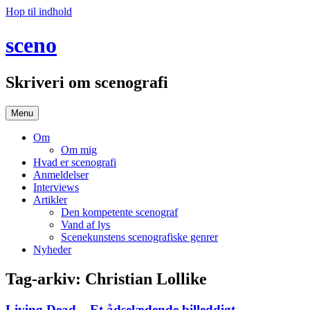
Hop til indhold
sceno
Skriveri om scenografi
Menu
Om
Om mig
Hvad er scenografi
Anmeldelser
Interviews
Artikler
Den kompetente scenograf
Vand af lys
Scenekunstens scenografiske genrer
Nyheder
Tag-arkiv:
Christian Lollike
Living Dead – Et ådselædende billeddigt