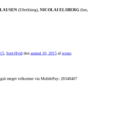
CLAUSEN
(Efterklang),
NICOLAI ELSBERG
(bas,
015
,
Sort-Hvid
den
august 10, 2015
af
sceno
.
 er også meget velkomne via MobilePay: 28348407