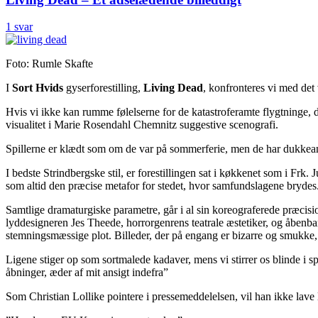
1 svar
Foto: Rumle Skafte
I
Sort Hvids
gyserforestilling,
Living Dead
, konfronteres vi med det 
Hvis vi ikke kan rumme følelserne for de katastroferamte flygtninge,
visualitet i Marie Rosendahl Chemnitz suggestive scenografi.
Spillerne er klædt som om de var på sommerferie, men de har dukkean
I bedste Strindbergske stil, er forestillingen sat i køkkenet som i Frk
som altid den præcise metafor for stedet, hvor samfundslagene brydes.
Samtlige dramaturgiske parametre, går i al sin koreograferede præci
lyddesigneren Jes Theede, horrorgenrens teatrale æstetiker, og åbenbar
stemningsmæssige plot. Billeder, der på engang er bizarre og smukk
Ligene stiger op som sortmalede kadaver, mens vi stirrer os blinde i s
åbninger, æder af mit ansigt indefra”
Som Christian Lollike pointere i pressemeddelelsen, vil han ikke la