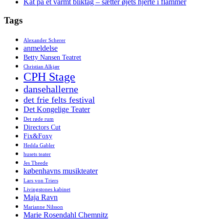
Kat på et varmt bliktag – sætter øjets hjerte i flammer
Tags
Alexander Scherer
anmeldelse
Betty Nansen Teatret
Christian Alkjær
CPH Stage
dansehallerne
det frie felts festival
Det Kongelige Teater
Det røde rum
Directors Cut
Fix&Foxy
Hedda Gabler
husets teater
Jes Theede
københavns musikteater
Lars von Triers
Livingstones kabinet
Maja Ravn
Marianne Nilsson
Marie Rosendahl Chemnitz