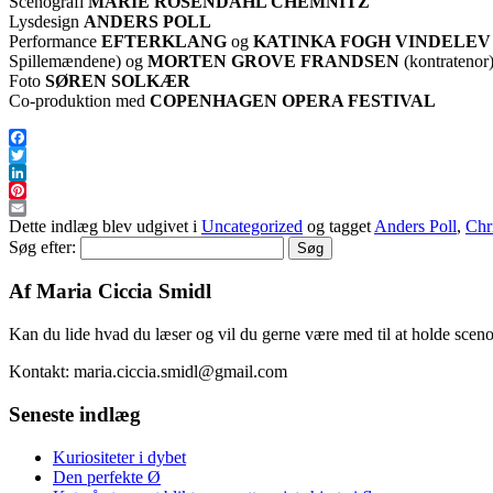
Scenografi
MARIE ROSENDAHL CHEMNITZ
Lysdesign
ANDERS POLL
Performance
EFTERKLANG
og
KATINKA FOGH VINDELEV
Spillemændene) og
MORTEN GROVE FRANDSEN
(kontratenor
Foto
SØREN SOLKÆR
Co-produktion med
COPENHAGEN OPERA FESTIVAL
Facebook
Twitter
LinkedIn
Pinterest
Email
Dette indlæg blev udgivet i
Uncategorized
og tagget
Anders Poll
,
Chri
Søg efter:
Af Maria Ciccia Smidl
Kan du lide hvad du læser og vil du gerne være med til at holde scen
Kontakt: maria.ciccia.smidl@gmail.com
Seneste indlæg
Kuriositeter i dybet
Den perfekte Ø