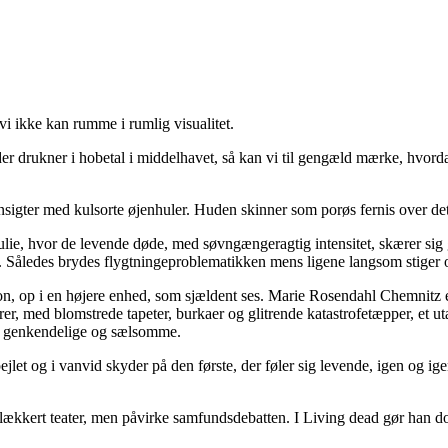
vi ikke kan rumme i rumlig visualitet.
 der drukner i hobetal i middelhavet, så kan vi til gengæld mærke, hvor
sigter med kulsorte øjenhuler. Huden skinner som porøs fernis over de
. Julie, hvor de levende døde, med søvngængeragtig intensitet, skærer si
 Således brydes flygtningeproblematikken mens ligene langsom stiger op 
sion, op i en højere enhed, som sjældent ses. Marie Rosendahl Chemnit
er, med blomstrede tapeter, burkaer og glitrende katastrofetæpper, et ut
e, genkendelige og sælsomme.
pejlet og i vanvid skyder på den første, der føler sig levende, igen og i
ve lækkert teater, men påvirke samfundsdebatten. I Living dead gør h