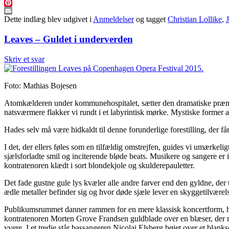
LinkedIn
Pinterest
Email
Dette indlæg blev udgivet i
Anmeldelser
og tagget
Christian Lollike
,
Leaves – Guldet i underverden
Skriv et svar
Foto: Mathias Bojesen
Atomkælderen under kommunehospitalet, sætter den dramatiske præm
natsværmere flakker vi rundt i et labyrintisk mørke. Mystiske former 
Hades selv må være hidkaldt til denne forunderlige forestilling, der få
I det, der ellers føles som en tilfældig omstrejfen, guides vi umærk
sjælsforladte smil og inciterende bløde beats. Musikere og sangere er i 
kontratenoren klædt i sort blondekjole og skulderepauletter.
Det fade gustne gule lys kvæler alle andre farver end den gyldne, der
ædle metaller befinder sig og hvor døde sjæle lever en skyggetilværelse
Publikumsrummet danner rammen for en mere klassisk koncertform, hv
kontratenoren Morten Grove Frandsen guldblade over en blæser, der med
yvere. I et tredje står bassangeren Nicolai Elsberg bøjet over et blank