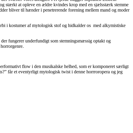
t og stærkt at opleve en ældre kvindes krop med en sjælsstærk stemme
 rødder bliver til hænder i penetrerende forening mellem mand og moder
orbi i kostumer af mytologisk stof og hidkalder os med alkymistiske
er, der fungerer underfundigt som stemningsmæssig optakt og
 horrorgenre.
 performativt flow i den musikalske helhed, som er komponeret særligt
får et eventyrligt mytologisk twist i denne horrroropera og jeg