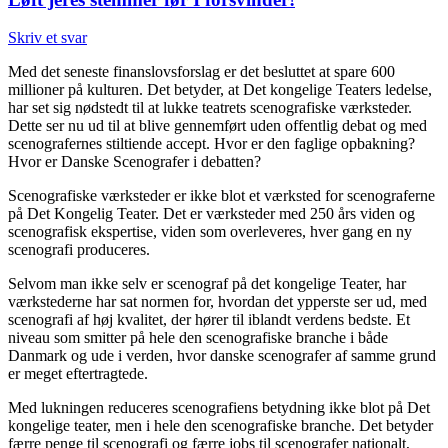
Skriv et svar
Med det seneste finanslovsforslag er det besluttet at spare 600
millioner på kulturen. Det betyder, at Det kongelige Teaters ledelse,
har set sig nødstedt til at lukke teatrets scenografiske værksteder.
Dette ser nu ud til at blive gennemført uden offentlig debat og med
scenografernes stiltiende accept. Hvor er den faglige opbakning?
Hvor er Danske Scenografer i debatten?
Scenografiske værksteder er ikke blot et værksted for scenograferne
på Det Kongelig Teater. Det er værksteder med 250 års viden og
scenografisk ekspertise, viden som overleveres, hver gang en ny
scenografi produceres.
Selvom man ikke selv er scenograf på det kongelige Teater, har
værkstederne har sat normen for, hvordan det ypperste ser ud, med
scenografi af høj kvalitet, der hører til iblandt verdens bedste. Et
niveau som smitter på hele den scenografiske branche i både
Danmark og ude i verden, hvor danske scenografer af samme grund
er meget eftertragtede.
Med lukningen reduceres scenografiens betydning ikke blot på Det
kongelige teater, men i hele den scenografiske branche. Det betyder
færre penge til scenografi og færre jobs til scenografer nationalt,