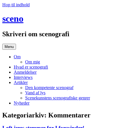
Hop til indhold
sceno
Skriveri om scenografi
Menu
Om
Om mig
Hvad er scenografi
Anmeldelser
Interviews
Artikler
Den kompetente scenograf
Vand af lys
Scenekunstens scenografiske genrer
Nyheder
Kategoriarkiv:
Kommentarer
Løft jeres stemmer før I forsvinder!