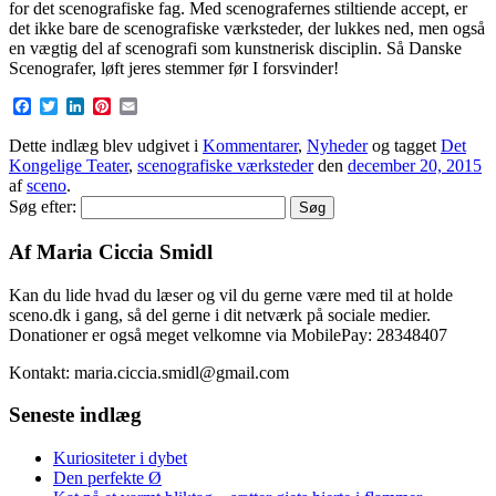
for det scenografiske fag. Med scenografernes stiltiende accept, er
det ikke bare de scenografiske værksteder, der lukkes ned, men også
en vægtig del af scenografi som kunstnerisk disciplin. Så Danske
Scenografer, løft jeres stemmer før I forsvinder!
Facebook
Twitter
LinkedIn
Pinterest
Email
Dette indlæg blev udgivet i
Kommentarer
,
Nyheder
og tagget
Det
Kongelige Teater
,
scenografiske værksteder
den
december 20, 2015
af
sceno
.
Søg efter:
Af Maria Ciccia Smidl
Kan du lide hvad du læser og vil du gerne være med til at holde
sceno.dk i gang, så del gerne i dit netværk på sociale medier.
Donationer er også meget velkomne via MobilePay: 28348407
Kontakt: maria.ciccia.smidl@gmail.com
Seneste indlæg
Kuriositeter i dybet
Den perfekte Ø