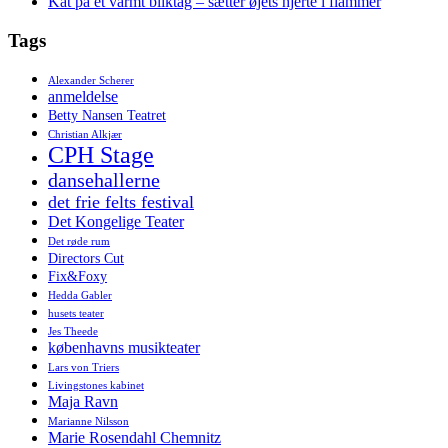
Kat på et varmt bliktag – sætter øjets hjerte i flammer
Tags
Alexander Scherer
anmeldelse
Betty Nansen Teatret
Christian Alkjær
CPH Stage
dansehallerne
det frie felts festival
Det Kongelige Teater
Det røde rum
Directors Cut
Fix&Foxy
Hedda Gabler
husets teater
Jes Theede
københavns musikteater
Lars von Triers
Livingstones kabinet
Maja Ravn
Marianne Nilsson
Marie Rosendahl Chemnitz