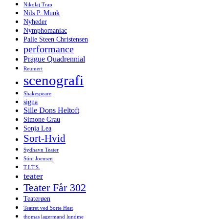
Nikolaj Trap
Nils P. Munk
Nyheder
Nymphomaniac
Palle Steen Christensen
performance
Prague Quadrennial
Reumert
scenografi
Shakespeare
signa
Sille Dons Heltoft
Simone Grau
Sonja Lea
Sort-Hvid
Sydhavn Teater
Súni Joensen
T.I.T.S.
teater
Teater Får 302
Teaterøen
Teatret ved Sorte Hest
thomas lagermand lundme