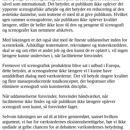
såvel som internationalt. Det betyder, at publikum ikke oplever det
ypperste scenografiske arbejde og det betyder en reducering af den
æstetiske dannelse, som teatrene er med til at give publikum. Hvilket
igen rammer scenograferne, når publikum ikke oplever kvalitet
længere, stiller de heller ikke krav til den og pengene til scenografi
og scenografer kan nemmere afskrives.
Med lukningen er det også slut med de fineste uddannelser inden for
sceneteknik. Adskillige teatermalere, rekvisitører og teaterskræddere,
skal se sig om efter et andet job og den kunst de er oplært i, vil ingen
længere kunne undervises i, når faciliteterne forsvinder.
Fremover vil scenografisk produktion blive sat i udbud i Europa,
dette betyder, at scenograferne ikke længere vi l kunne have
umiddelbart dialog med værkstederne. Det vil betyde ringere kvalitet
og flere masseproducerede totalkoncepter, der begrænser eller
eliminere scenografi som kunstnerisk disciplin.
Når uddannelserne forsvinder, forsvinder håndværket, når
faciliteterne ikke findes og når publikum ikke længere oplever
scenografi som kunst, så forsvinder faget.
Selvom lukningen ser ud til at blive gennemført, uanset hvilken
argument, vi har for værkstedernes eksistensberettigelse, bør vi ikke
undlade at gribe chancen for at debattere værkstedernes betydning