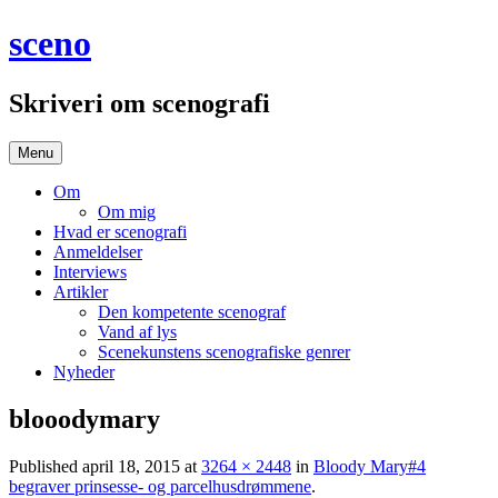
Hop
sceno
til
indhold
Skriveri om scenografi
Menu
Om
Om mig
Hvad er scenografi
Anmeldelser
Interviews
Artikler
Den kompetente scenograf
Vand af lys
Scenekunstens scenografiske genrer
Nyheder
blooodymary
Published
april 18, 2015
at
3264 × 2448
in
Bloody Mary#4
begraver prinsesse- og parcelhusdrømmene
.