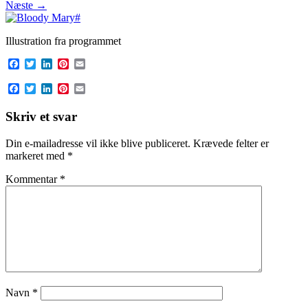
Næste →
Illustration fra programmet
Facebook
Twitter
LinkedIn
Pinterest
Email
Facebook
Twitter
LinkedIn
Pinterest
Email
Skriv et svar
Din e-mailadresse vil ikke blive publiceret.
Krævede felter er
markeret med
*
Kommentar
*
Navn
*