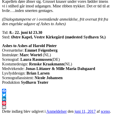
Kapellets døre åbner sig. Grusset knaser under vores fødder imens
vi i stilhed går imod udgangen. Mine ribben trykker. Det er tid til at
hvile….inden smerten gentages.
(Dialogstumperne er i ovenstående anmeldelse, frit oversat frit fra
den engelske udgave af Ashes to Ashes)
Tid:
8.- 22. juni kl 23.30
Sted:
Østre Kapel, Vestre Kirkegård (mødested Sydhavn St.)
Ashes to Ashes af Harold Pinter
Oversættelse:
Emmet Feigenberg
Instruktør:
Marc Wortel
(NL)
Scenograf:
Laura Rasmussen
(DE)
Kostumedesign:
Renske Kraakmann
(NL)
Medvirkende:
Jonas Littauer & Mille Maria Dalsgaard
Lys/lyddesign:
Brian Larsen
Scenografiassistent:
Nicole Johansen
Produktion
Sydhavn Teater
Facebook
Twitter
LinkedIn
Pinterest
Email
Dette indlæg blev udgivet i
Anmeldelser
den
juni 11, 2017
af
sceno
.