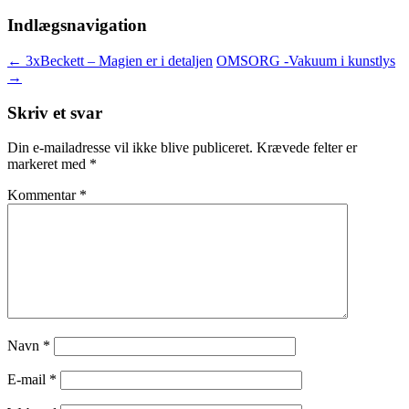
Indlægsnavigation
←
3xBeckett – Magien er i detaljen
OMSORG -Vakuum i kunstlys
→
Skriv et svar
Din e-mailadresse vil ikke blive publiceret.
Krævede felter er
markeret med
*
Kommentar
*
Navn
*
E-mail
*