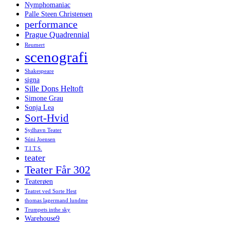
Nymphomaniac
Palle Steen Christensen
performance
Prague Quadrennial
Reumert
scenografi
Shakespeare
signa
Sille Dons Heltoft
Simone Grau
Sonja Lea
Sort-Hvid
Sydhavn Teater
Súni Joensen
T.I.T.S.
teater
Teater Får 302
Teaterøen
Teatret ved Sorte Hest
thomas lagermand lundme
Trumpets inthe sky
Warehouse9