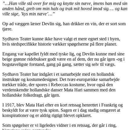
”…Han ville stå over for mig og knytte sin næve, imens han med sin
anden hånd, greb om min hals og trak mit hoved imod sig…. og kan
ville sige, ’kys min næve’…”
Op ad væggen læner Devlin sig, han drikker en vin, der er sort som
tjære.
Sydhavn Teater kunne ikke have valgt et mere egnet sted i byen,
hvis stedspecifikke historie vækker spøgelserne på flere planer.
Engang var kapellet fyldt med tyske lig, og Devlin kunne med sine
beige grønne ridebukser godt være en af dem, der nu går igen -og i
bogstaveligste forstand, gang på gang, sætter sig selv til vægs.
Sydhavn Teater har indgået i et samarbejde med en hollandsk
instruktør og kostumedesigner. Det tvær-europæiske samarbejde
trækker tråde, der spores i Rebeccas kostume, hvor også den
verdenskendte hollandske danser Mata Hari sammen med den
hollandske folkedragt, går igen.
I 1917, blev Mata Hari efter en kort retssag henrettet i Frankrig og
beskyldt for at være tysk spion. Sagen er i dag stadig omgæret at
konspirationer og er aldrig rigtigt blevet opklaret.
Som spøgelser er vi ligeledes vidner i en retssag, der går i ring,