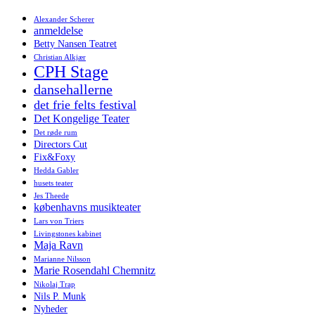
Alexander Scherer
anmeldelse
Betty Nansen Teatret
Christian Alkjær
CPH Stage
dansehallerne
det frie felts festival
Det Kongelige Teater
Det røde rum
Directors Cut
Fix&Foxy
Hedda Gabler
husets teater
Jes Theede
københavns musikteater
Lars von Triers
Livingstones kabinet
Maja Ravn
Marianne Nilsson
Marie Rosendahl Chemnitz
Nikolaj Trap
Nils P. Munk
Nyheder