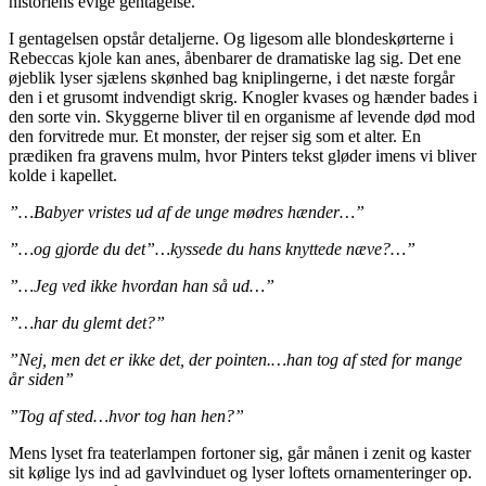
historiens evige gentagelse.
I gentagelsen opstår detaljerne. Og ligesom alle blondeskørterne i
Rebeccas kjole kan anes, åbenbarer de dramatiske lag sig. Det ene
øjeblik lyser sjælens skønhed bag kniplingerne, i det næste forgår
den i et grusomt indvendigt skrig. Knogler kvases og hænder bades i
den sorte vin. Skyggerne bliver til en organisme af levende død mod
den forvitrede mur. Et monster, der rejser sig som et alter. En
prædiken fra gravens mulm, hvor Pinters tekst gløder imens vi bliver
kolde i kapellet.
”…Babyer vristes ud af de unge mødres hænder…”
”…og gjorde du det”…kyssede du hans knyttede næve?…”
”…Jeg ved ikke hvordan han så ud…”
”…har du glemt det?”
”Nej, men det er ikke det, der pointen.…han tog af sted for mange
år siden”
”Tog af sted…hvor tog han hen?”
Mens lyset fra teaterlampen fortoner sig, går månen i zenit og kaster
sit kølige lys ind ad gavlvinduet og lyser loftets ornamenteringer op.