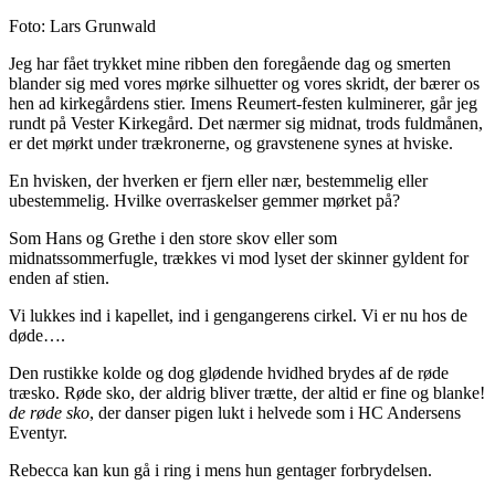
Foto: Lars Grunwald
Jeg har fået trykket mine ribben den foregående dag og smerten
blander sig med vores mørke silhuetter og vores skridt, der bærer os
hen ad kirkegårdens stier. Imens Reumert-festen kulminerer, går jeg
rundt på Vester Kirkegård. Det nærmer sig midnat, trods fuldmånen,
er det mørkt under trækronerne, og gravstenene synes at hviske.
En hvisken, der hverken er fjern eller nær, bestemmelig eller
ubestemmelig. Hvilke overraskelser gemmer mørket på?
Som Hans og Grethe i den store skov eller som
midnatssommerfugle, trækkes vi mod lyset der skinner gyldent for
enden af stien.
Vi lukkes ind i kapellet, ind i gengangerens cirkel. Vi er nu hos de
døde….
Den rustikke kolde og dog glødende hvidhed brydes af de røde
træsko. Røde sko, der aldrig bliver trætte, der altid er fine og blanke!
de røde sko
, der danser pigen lukt i helvede som i HC Andersens
Eventyr.
Rebecca kan kun gå i ring i mens hun gentager forbrydelsen.