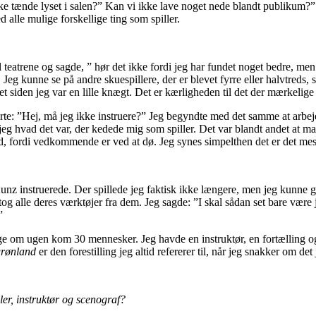
e tænde lyset i salen?” Kan vi ikke lave noget nede blandt publikum?” Så
d alle mulige forskellige ting som spiller.
 teatrene og sagde, ” hør det ikke fordi jeg har fundet noget bedre, men 
 Jeg kunne se på andre skuespillere, der er blevet fyrre eller halvtreds,
et siden jeg var en lille knægt. Det er kærligheden til det der mærkelige
urte: ”Hej, må jeg ikke instruere?” Jeg begyndte med det samme at arbe
eg hvad det var, der kedede mig som spiller. Det var blandt andet at ma
 ud, fordi vedkommende er ved at dø. Jeg synes simpelthen det er det mes
nz instruerede. Der spillede jeg faktisk ikke længere, men jeg kunne godt 
eg tog alle deres værktøjer fra dem. Jeg sagde: ”I skal sådan set bare væ
”
ge om ugen kom 30 mennesker. Jeg havde en instruktør, en fortælling og 
grønland
er den forestilling jeg altid refererer til, når jeg snakker om d
ler, instruktør og scenograf?