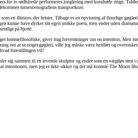
ers for to rødhårede performeres jonglering med koralrøde ringe. Tråde
ødekommer turnescenografiens transportkrav.
som en illusion, der brister. Tilbage er en opvisning af finurlige gøgl
en kunne have dyrket sin egen unikke poesi, men ender uden dramaturg
ntligt på hjerte.
t lommefilosofiske, giver mig forventninger om en intention. Men inte
ntning om at se noget gøgleri, ville jeg måske være henført og overrasket
hvad forestillingen vil?
der sig sammen til en levende skulptur og ender som en vægtløs sten i d
ar intentionen, men jeg er ikke sikker og det må komme The Moon Illus