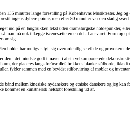
en 135 minutter lange forestilling på Københavns Musikteater. Jeg og 
 forestillingens dybere pointe, men efter 80 minutter var den stadig svært 
 ind på en langtrukken tekst uden dramaturgiske holdepunkter, eller et 
 så man må nok tillægge iscenesætteren en del af ansvaret. Form og spil
er om sig.
 Men holdet har muligvis følt sig overordentlig selvfede og provokere
r den i det mindste godt i maven i al sin velkomponerede dekonstruktivi
ikum, der placeres langs forårsrullefabrikkens blanke stålborde, iklædt u
ler, fylder sammen med en bevidst stilforvirring af møbler og inventar,
lende bånd mellem kinesiske nydanskere og etniske danskere og jeg kan fo
ke kommet en kunstnerisk helstøbt forestilling ud af.