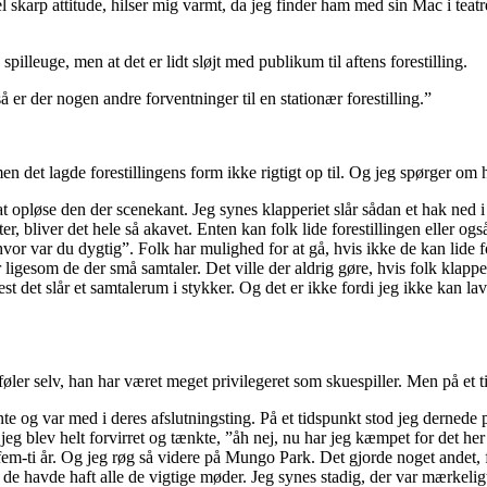
l skarp attitude, hilser mig varmt, da jeg finder ham med sin Mac i teat
 spilleuge, men at det er lidt sløjt med publikum til aftens forestilling.
å er der nogen andre forventninger til en stationær forestilling.”
 men det lagde forestillingens form ikke rigtigt op til. Og jeg spørger o
å at opløse den der scenekant. Jeg synes klapperiet slår sådan et hak ne
 bliver det hele så akavet. Enten kan folk lide forestillingen eller ogs
h hvor var du dygtig”. Folk har mulighed for at gå, hvis ikke de kan lide
igesom de der små samtaler. Det ville der aldrig gøre, hvis folk klappe
st det slår et samtalerum i stykker. Og det er ikke fordi jeg ikke kan 
føler selv, han har været meget privilegeret som skuespiller. Men på et
ante og var med i deres afslutningsting. På et tidspunkt stod jeg derned
g jeg blev helt forvirret og tænkte, ”åh nej, nu har jeg kæmpet for det he
fem-ti år. Og jeg røg så videre på Mungo Park. Det gjorde noget andet, fo
e havde haft alle de vigtige møder. Jeg synes stadig, der var mærkeligt,