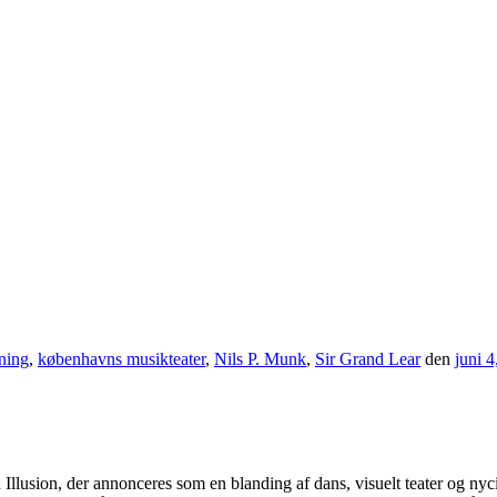
ning
,
københavns musikteater
,
Nils P. Munk
,
Sir Grand Lear
den
juni 4
 Illusion, der annonceres som en blanding af dans, visuelt teater og 