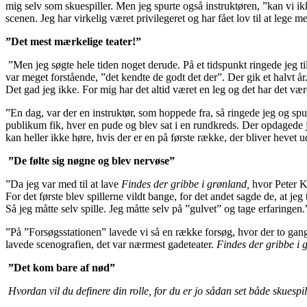
mig selv som skuespiller. Men jeg spurte også instruktøren, ”kan vi ikk
scenen. Jeg har virkelig været privilegeret og har fået lov til at lege me
”Det mest mærkelige teater!”
”Men jeg søgte hele tiden noget derude. På et tidspunkt ringede jeg til
var meget forstående, ”det kendte de godt det der”. Der gik et halvt år.
Det gad jeg ikke. For mig har det altid været en leg og det har det vær
”En dag, var der en instruktør, som hoppede fra, så ringede jeg og sp
publikum fik, hver en pude og blev sat i en rundkreds. Der opdagede j
kan heller ikke høre, hvis der er en på første række, der bliver hevet
”De følte sig nøgne og blev nervøse”
”Da jeg var med til at lave
Findes der gribbe i grønland,
hvor Peter Ku
For det første blev spillerne vildt bange, for det andet sagde de, at j
Så jeg måtte selv spille. Jeg måtte selv på ”gulvet” og tage erfaringen.
”På ”Forsøgsstationen” lavede vi så en række forsøg, hvor der to gan
lavede scenografien, det var nærmest gadeteater.
Findes der gribbe i 
”Det kom bare af nød”
Hvordan vil du definere din rolle, for du er jo sådan set både skuespil