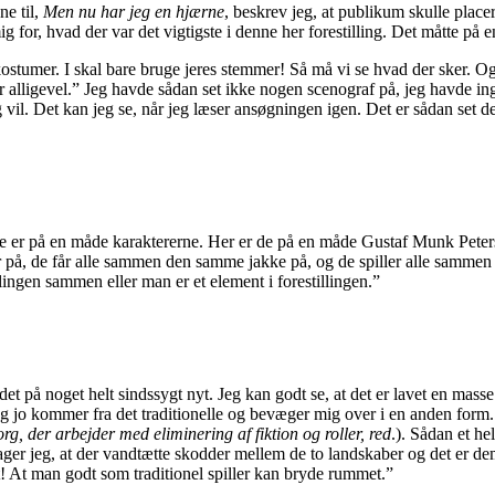
ne til,
Men nu har jeg en hjærne
, beskrev jeg, at publikum skulle placer
g for, hvad der var det vigtigste i denne her forestilling. Det måtte på
 kostumer. I skal bare bruge jeres stemmer! Så må vi se hvad der sker. 
r alligevel.” Jeg havde sådan set ikke nogen scenograf på, jeg havde ing
 vil. Det kan jeg se, når jeg læser ansøgningen igen. Det er sådan set det
 de er på en måde karaktererne. Her er de på en måde Gustaf Munk Peters
 de får alle sammen den samme jakke på, og de spiller alle sammen kar
lingen sammen eller man er et element i forestillingen.”
et på noget helt sindssygt nyt. Jeg kan godt se, at det er lavet en mas
t jeg jo kommer fra det traditionelle og bevæger mig over i en anden form
rg, der arbejder med eliminering af fiktion og roller, red
.). Sådan et he
er jeg, at der vandtætte skodder mellem de to landskaber og det er dem, pi
et! At man godt som traditionel spiller kan bryde rummet.”