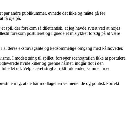
et par andre publikummer, evnede det ikke og måtte gå før
at få øje på.
spil, der forekom så dilettantisk, at jeg havde svært ved at nøjes
lestil forekom postuleret og lignede et mislykket forsøg på at være
nde i al deres ekstravagante og kedsommelige omgang med kålhoveder.
sme. I modsætning til spillet, forsøger scenografien ikke at postulere
dleverede hvide kitler og grønne hårnet, indgår flot i den
 billedet ud. Velplaceret strejf af rødt fuldender, sammen med
restille mig, at de har modtaget en velmenende og politisk korrekt