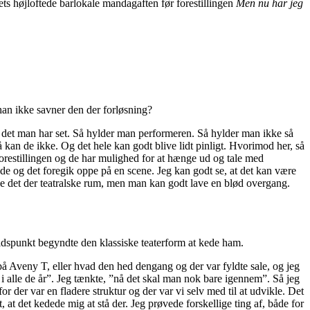
rets højloftede barlokale mandagaften før forestillingen
Men nu har jeg
m han ikke savner den der forløsning?
d i det man har set. Så hylder man performeren. Så hylder man ikke så
å kan de ikke. Og det hele kan godt blive lidt pinligt. Hvorimod her, så
 forestillingen og de har mulighed for at hænge ud og tale med
de og det foregik oppe på en scene. Jeg kan godt se, at det kan være
lave det der teatralske rum, men man kan godt lave en blød overgang.
 tidspunkt begyndte den klassiske teaterform at kede ham.
e på Aveny T, eller hvad den hed dengang og der var fyldte sale, og jeg
r i alle de år”. Jeg tænkte, ”nå det skal man nok bare igennem”. Så jeg
r der var en fladere struktur og der var vi selv med til at udvikle. Det
 at det kedede mig at stå der. Jeg prøvede forskellige ting af, både for