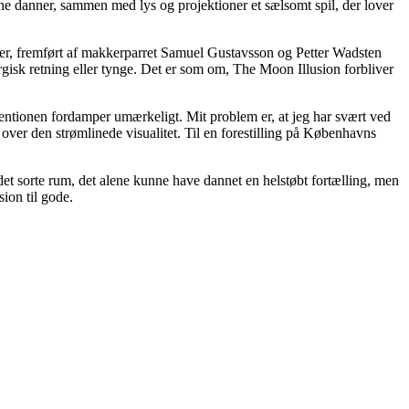
ne danner, sammen med lys og projektioner et sælsomt spil, der lover
erier, fremført af makkerparret Samuel Gustavsson og Petter Wadsten
isk retning eller tynge. Det er som om, The Moon Illusion forbliver
ntionen fordamper umærkeligt. Mit problem er, at jeg har svært ved
 over den strømlinede visualitet. Til en forestilling på Københavns
et sorte rum, det alene kunne have dannet en helstøbt fortælling, men
ion til gode.