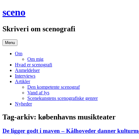
Hop
sceno
til
indhold
Skriveri om scenografi
Menu
Om
Om mig
Hvad er scenografi
Anmeldelser
Interviews
Artikler
Den kompetente scenograf
Vand af lys
Scenekunstens scenografiske genrer
Nyheder
Tag-arkiv:
københavns musikteater
De ligger godt i maven – Kålhoveder danner kultur