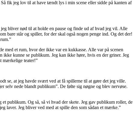
 fik jeg lov til at have tændt lys i min scene eller sidde på kanten af
jeg bliver nød til at holde en pause og finde ud af hvad jeg vil. Alle
 som bare står og spiller, for der skal også nogen penge ind. Og det der!
 rum.”
jde med et rum, hvor der ikke var en kukkasse. Alle var på scenen
n ikke kunne se publikum. Jeg kan ikke høre, hvis en der griner. Jeg
t mærkelige teater!”
se, at jeg havde svært ved at få spillerne til at gøre det jeg ville.
re jer selv nede blandt publikum”. De følte sig nøgne og blev nervøse.
et publikum. Og så, så vi hvad der skete. Jeg gav publikum roller, de
et jeg laver. Jeg bliver ved med at spille den som sådan et mærke.”