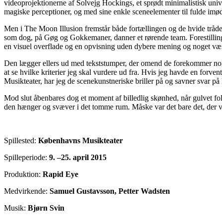
videoprojektionerne af Solvejg Hockings, et sprødt minimalistisk univ
magiske perceptioner, og med sine enkle sceneelementer til fulde im
Men i The Moon Illusion fremstår både fortællingen og de hvide tråde 
som dog, på Gøg og Gokkemaner, danner et rørende team. Forestilling
en visuel overflade og en opvisning uden dybere mening og noget væse
Den lægger ellers ud med tekststumper, der omend de forekommer noge
at se hvilke kriterier jeg skal vurdere ud fra. Hvis jeg havde en forve
Musikteater, har jeg de scenekunstneriske briller på og savner svar på 
Mod slut åbenbares dog et moment af billedlig skønhed, når gulvet fol
den hænger og svæver i det tomme rum. Måske var det bare det, der v
Spillested:
Københavns Musikteater
Spilleperiode:
9. –25. april 2015
Produktion:
Rapid Eye
Medvirkende:
Samuel Gustavsson, Petter Wadsten
Musik:
Bjørn Svin