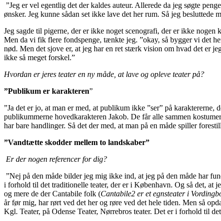
”Jeg er vel egentlig det der kaldes auteur. Allerede da jeg søgte penge
ønsker. Jeg kunne sådan set ikke lave det her rum. Så jeg besluttede mi
Jeg sagde til pigerne, der er ikke noget scenografi, der er ikke nogen
Men da vi fik flere fondspenge, tænkte jeg. ”okay, så bygger vi det he
nød. Men det sjove er, at jeg har en ret stærk vision om hvad det er jeg
ikke så meget forskel.”
Hvordan er jeres teater en ny måde, at lave og opleve teater på?
”Publikum er karakteren
”
”Ja det er jo, at man er med, at publikum ikke ”ser” på karaktererne,
publikummerne hovedkarakteren Jakob. De får alle sammen kostumer på,
har bare handlinger. Så det der med, at man på en måde spiller forestil
”Vandtætte skodder mellem to landskaber”
Er der nogen referencer for dig?
”Nej på den måde bilder jeg mig ikke ind, at jeg på den måde har fund
i forhold til det traditionelle teater, der er i København. Og så det, a
og mere de der Cantabile folk (
Cantabile2 er et egnsteater i Vordingbo
år før mig, har rørt ved det her og røre ved det hele tiden. Men så opdag
Kgl. Teater, på Odense Teater, Nørrebros teater. Det er i forhold til d