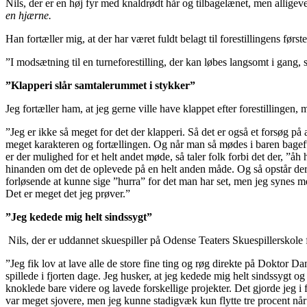
Nils, der er en høj fyr med knaldrødt hår og tilbagelænet, men alligeve
en hjærne.
Han fortæller mig, at der har været fuldt belagt til forestillingens første
”I modsætning til en turneforestilling, der kan løbes langsomt i gang, s
”Klapperi slår samtalerummet i stykker”
Jeg fortæller ham, at jeg gerne ville have klappet efter forestillingen,
”Jeg er ikke så meget for det der klapperi. Så det er også et forsøg p
meget karakteren og fortællingen. Og når man så mødes i baren bagefter,
er der mulighed for et helt andet møde, så taler folk forbi det der, ”å
hinanden om det de oplevede på en helt anden måde. Og så opstår der l
forløsende at kunne sige ”hurra” for det man har set, men jeg synes me
Det er meget det jeg prøver.”
”Jeg kedede mig helt sindssygt”
Nils, der er uddannet skuespiller på Odense Teaters Skuespillerskole 
”Jeg fik lov at lave alle de store fine ting og røg direkte på Doktor D
spillede i fjorten dage. Jeg husker, at jeg kedede mig helt sindssygt o
knoklede bare videre og lavede forskellige projekter. Det gjorde jeg i 
var meget sjovere, men jeg kunne stadigvæk kun flytte tre procent når d