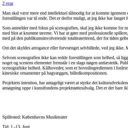
2 svar
Man skal være mere end intellektuel tålmodig for at komme igennem d
forestillingen var til ende. Det er derfor muligt, at jeg ikke har fanget
Som anmelder med fokus på scenografien, skal jeg ikke komme for meget
med blot at krumme tæerne. Vi har at gøre med professionelle spillere,
med på den publikumsinvolverende totalteatertrend, der for tiden grib
Om det skyldes arrogance eller forvrænget selvbillede, ved jeg ikke.
Selvom scenografien ikke kan redde forestillingen som helhed, så ligge
noget og scenens elementer fremstår i en slags nøgen antiæstetik. Publ
scenografiske helhed. Kålhoveder, som er hovedingrediensen i forårsrul
kinesiske ornamenter på bagvæggen, billedkompositionen.
Projektets intention, har antageligt været at styrke det kulturudveks
ansøgning oppe i kunstfondens projektstøtteudvalg. Det er der bare ik
Spillested: Københavns Musikteater
Tid: 1.-13. Juni