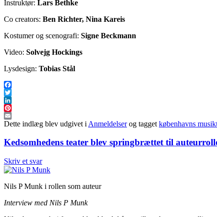
Instruktør:
Lars Bethke
Co creators:
Ben Richter, Nina Kareis
Kostumer og scenografi:
Signe Beckmann
Video:
Solvejg Hockings
Lysdesign:
Tobias Stål
Facebook
Twitter
LinkedIn
Pinterest
Email
Dette indlæg blev udgivet i
Anmeldelser
og tagget
københavns musikt
Kedsomhedens teater blev springbrættet til auteurroll
Skriv et svar
Nils P Munk i rollen som auteur
Interview med Nils P Munk