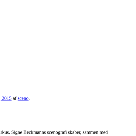
, 2015
af
sceno
.
nycirkus. Signe Beckmanns scenografi skaber, sammen med