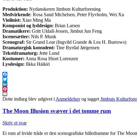
Produktion:
Nydanskeren Jimbuts Kulturforening
Medvirkende
: Rosa Sand Michelsen, Peter Flyvholm, Wei Xu
Violinist:
Xiao Ming Ma
Komponist og lyddesign:
Brian Larsen
Dramatikere:
Gritt Uldall-Jessen, Jimbut Jun Feng
Iscenesætter:
Nils P. Munk
Scenograf:
Sir Grand Lear (Ingvild Grande & Lea H. Burrows)
Dramaturgisk konsulent:
Tine Byrdal Jørgensen
Tekstdramaturg:
Jette Lund
Kostumer:
Anna Rosa Hiort Lorenzen
Lysdesign:
Ilkka Häikiö
Facebook
Twitter
LinkedIn
Pinterest
Email
Dette indlæg blev udgivet i
Anmeldelser
og tagget
Jimbuts Kulturfore
The Moon Illusion svæver i det tomme rum
Skriv et svar
Et rum af hvide tråde er den scenografiske billedramme for The Moon