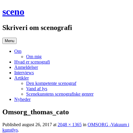
Hop
sceno
til
indhold
Skriveri om scenografi
Menu
Om
Om mig
Hvad er scenografi
Anmeldelser
Interviews
Artikler
Den kompetente scenograf
Vand af lys
Scenekunstens scenografiske genrer
Nyheder
Omsorg_thomas_cato
Published
august 26, 2017
at
2048 × 1365
in
OMSORG -Vakuum i
kunstlys
.