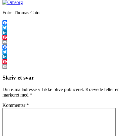
Foto: Thomas Cato
Facebook
Twitter
LinkedIn
Pinterest
Email
Facebook
Twitter
LinkedIn
Pinterest
Email
Skriv et svar
Din e-mailadresse vil ikke blive publiceret.
Krævede felter er
markeret med
*
Kommentar
*