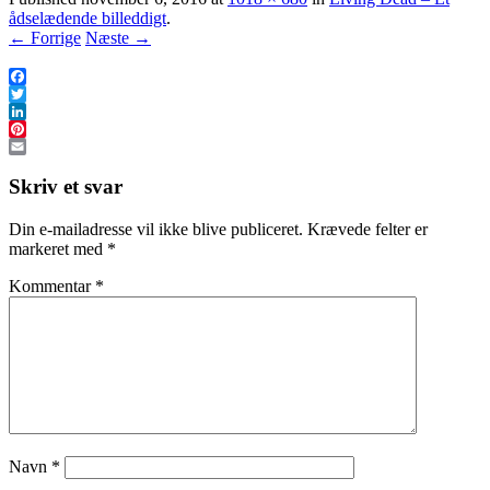
ådselædende billeddigt
.
← Forrige
Næste →
Facebook
Twitter
LinkedIn
Pinterest
Email
Skriv et svar
Din e-mailadresse vil ikke blive publiceret.
Krævede felter er
markeret med
*
Kommentar
*
Navn
*