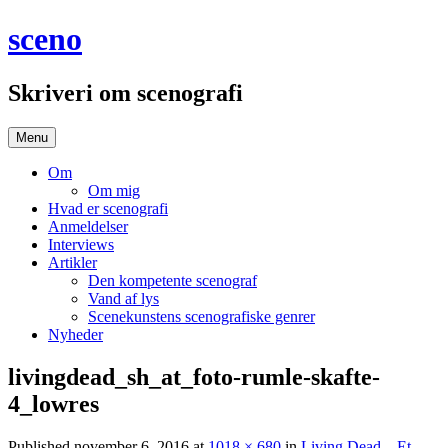
Hop
sceno
til
indhold
Skriveri om scenografi
Menu
Om
Om mig
Hvad er scenografi
Anmeldelser
Interviews
Artikler
Den kompetente scenograf
Vand af lys
Scenekunstens scenografiske genrer
Nyheder
livingdead_sh_at_foto-rumle-skafte-
4_lowres
Published
november 6, 2016
at
1018 × 680
in
Living Dead – Et