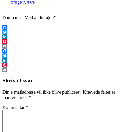
← Forrige
Næste →
Danmark- “Med andre øjne”
Facebook
Twitter
LinkedIn
Pinterest
Email
Facebook
Twitter
LinkedIn
Pinterest
Email
Skriv et svar
Din e-mailadresse vil ikke blive publiceret.
Krævede felter er
markeret med
*
Kommentar
*